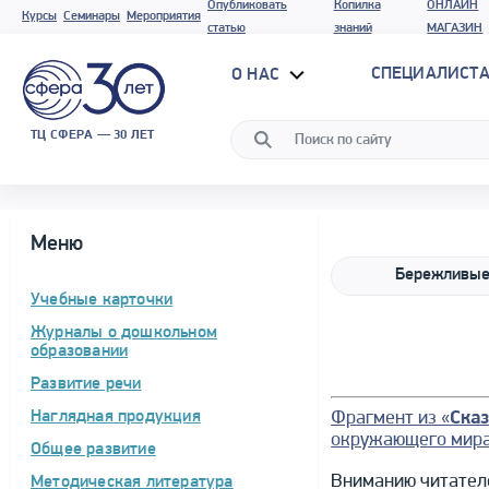
Опубликовать
Копилка
ОНЛАЙН
Курсы
Семинары
Мероприятия
статью
знаний
МАГАЗИН
СПЕЦИАЛИСТА
О НАС
ТЦ СФЕРА — 30 ЛЕТ
Меню
Учебные карточки
Журналы о дошкольном
образовании
Развитие речи
Фрагмент из «
Ска
Наглядная продукция
окружающего мир
Общее развитие
Вниманию читателе
Методическая литература