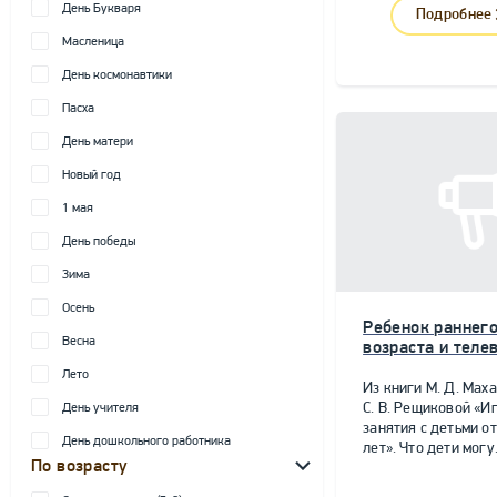
День Букваря
Подробнее
Масленица
День космонавтики
Пасха
День матери
Новый год
1 мая
День победы
Зима
Осень
Ребенок раннег
Весна
возраста и теле
Лето
Из книги М. Д. Мах
С. В. Рещиковой «И
День учителя
занятия с детьми от
День дошкольного работника
лет». Что дети могу.
По возрасту