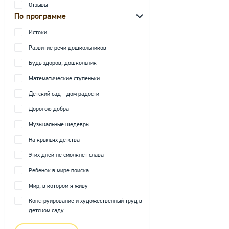
Отзывы
По программе
Истоки
Развитие речи дошкольников
Будь здоров, дошкольник
Математические ступеньки
Детский сад - дом радости
Дорогою добра
Музыкальные шедевры
На крыльях детства
Этих дней не смолкнет слава
Ребенок в мире поиска
Мир, в котором я живу
Конструирование и художественный труд в
детском саду