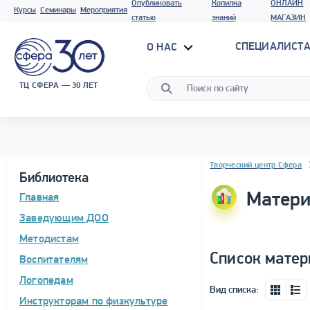
Опубликовать
Копилка
ОНЛАЙН
Курсы
Семинары
Мероприятия
статью
знаний
МАГАЗИН
СПЕЦИАЛИСТА
О НАС
ТЦ СФЕРА — 30 ЛЕТ
Блок новостей
Творческий центр Сфера
Библиотека
Матери
Главная
Заведующим ДОО
Методистам
Список матер
Воспитателям
Логопедам
Вид списка:
Инструкторам по физкультуре