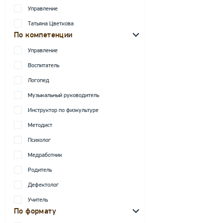
Управление
Татьяна Цветкова
По компетенции
Управление
Воспитатель
Логопед
Музыкальный руководитель
Инструктор по физкультуре
Методист
Психолог
Медработник
Родитель
Дефектолог
Учитель
По формату