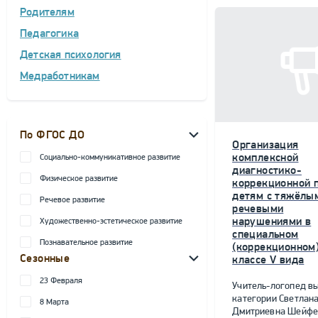
Родителям
Педагогика
Детская психология
Медработникам
По ФГОС ДО
Организация
комплексной
Социально-коммуникативное развитие
диагностико-
Физическое развитие
коррекционной 
детям с тяжёлы
Речевое развитие
речевыми
нарушениями в
Художественно-эстетическое развитие
специальном
Познавательное развитие
(коррекционном
Сезонные
классе V вида
23 Февраля
Учитель-логопед в
категории Светлан
8 Марта
Дмитриевна Шейфе