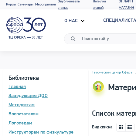
Опубликовать
Копилка
ОНЛАЙН
Курсы
Семинары
Мероприятия
статью
знаний
МАГАЗИН
СПЕЦИАЛИСТА
О НАС
ТЦ СФЕРА — 30 ЛЕТ
Блок новостей
Творческий центр Сфера
Библиотека
Матери
Главная
Заведующим ДОО
Методистам
Список матер
Воспитателям
Логопедам
Вид списка:
Инструкторам по физкультуре