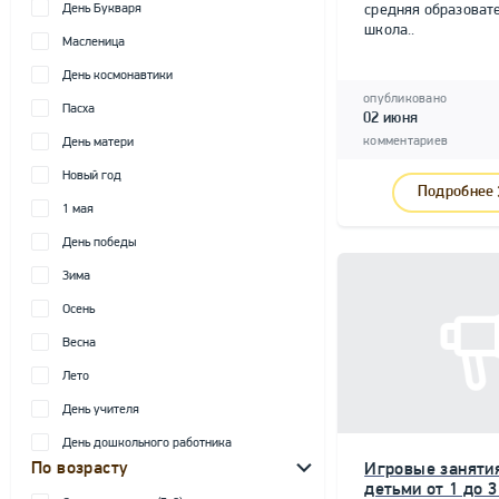
День Букваря
средняя образоват
школа..
Масленица
День космонавтики
опубликовано
Пасха
02 июня
комментариев
День матери
Новый год
Подробнее
1 мая
День победы
Зима
Осень
Весна
Лето
День учителя
День дошкольного работника
По возрасту
Игровые занятия
детьми от 1 до 3