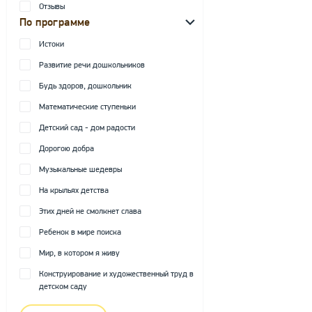
Отзывы
По программе
Истоки
Развитие речи дошкольников
Будь здоров, дошкольник
Математические ступеньки
Детский сад - дом радости
Дорогою добра
Музыкальные шедевры
На крыльях детства
Этих дней не смолкнет слава
Ребенок в мире поиска
Мир, в котором я живу
Конструирование и художественный труд в
детском саду