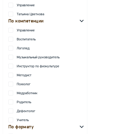
Управление
Татьяна Цветкова
По компетенции
Управление
Воспитатель
Логопед
Музыкальный руководитель
Инструктор по физкультуре
Методист
Психолог
Медработник
Родитель
Дефектолог
Учитель
По формату