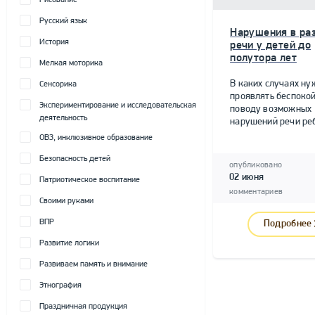
Рисование
Русский язык
Нарушения в ра
История
речи у детей до
полутора лет
Мелкая моторика
В каких случаях ну
Сенсорика
проявлять беспокой
Экспериментирование и исследовательская
поводу возможных
деятельность
нарушений речи ре
ОВЗ, инклюзивное образование
Безопасность детей
опубликовано
02 июня
Патриотическое воспитание
комментариев
Своими руками
ВПР
Подробнее
Развитие логики
Развиваем память и внимание
Этнография
Праздничная продукция