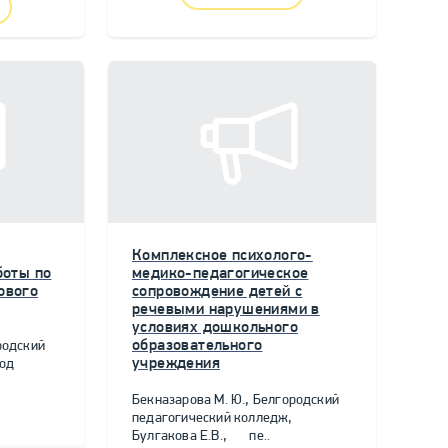
Комплексное психолого-
боты по
медико-педагогическое
ового
сопровождение детей с
речевыми нарушениями в
условиях дошкольного
образовательного
родский
учреждения
род
Бекназарова М. Ю., Белгородский
педагогический колледж,
Булгакова Е.В., пе..