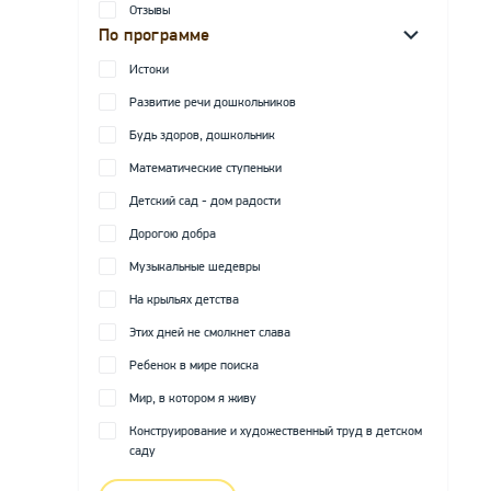
Отзывы
По программе
Истоки
Развитие речи дошкольников
Будь здоров, дошкольник
Математические ступеньки
Детский сад - дом радости
Дорогою добра
Музыкальные шедевры
На крыльях детства
Этих дней не смолкнет слава
Ребенок в мире поиска
Мир, в котором я живу
Конструирование и художественный труд в детском
саду