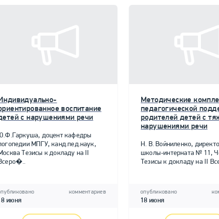
Индивидуально-
Методические компл
ориентированное воспитание
педагогической подд
детей с нарушениями речи
родителей детей с т
нарушениями речи
Ю.Ф.Гаркуша, доцент кафедры
логопедии МПГУ, канд.пед.наук,
Н. В. Войниленко, директ
Москва Тезисы к докладу на II
школы-интерната № 11, Ч
Всеро�..
Тезисы к докладу на II Вс
опубликовано
комментариев
опубликовано
ко
18 июня
18 июня