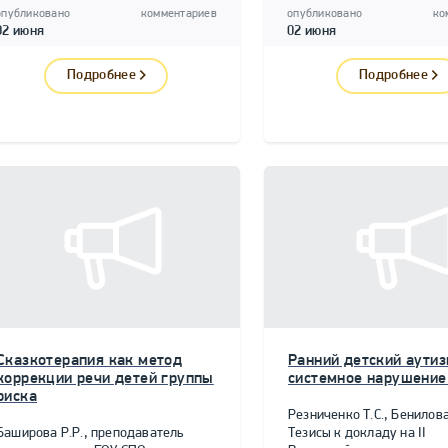
опубликовано
комментариев
опубликовано
ко
02 июня
02 июня
Подробнее
Подробнее
Сказкотерапия как метод
Ранний детский аутиз
коррекции речи детей группы
системное нарушение
риска
Резниченко Т.С., Бенилова
Баширова Р.Р., преподаватель
Тезисы к докладу на II