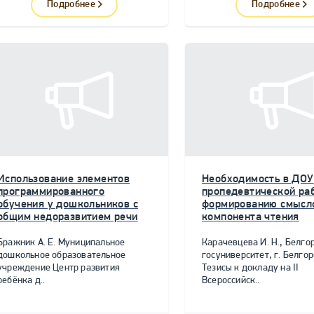
Подробнее
Подробнее
Использование элементов
Необходимость в ДОУ
программированного
пропедевтической ра
обучения у дошкольников с
формированию смысл
общим недоразвитием речи
компонента чтения
Бражник А. Е. Муниципальное
Карачевцева И. Н., Белго
дошкольное образовательное
госуниверситет, г. Белго
учреждение Центр развития
Тезисы к докладу на II
ребёнка д..
Всероссийск..