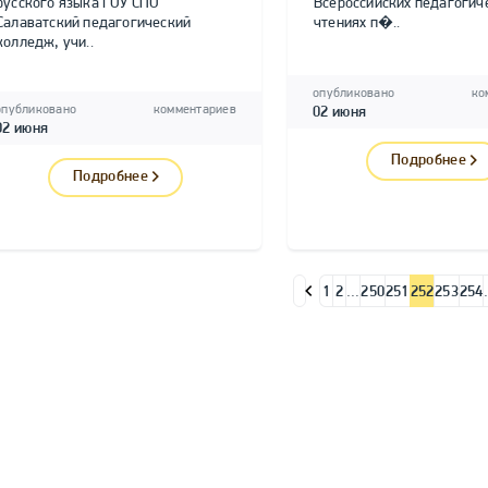
русского языка ГОУ СПО
Всероссийских педагогич
Салаватский педагогический
чтениях п�..
колледж, учи..
опубликовано
ко
опубликовано
комментариев
02 июня
02 июня
Подробнее
Подробнее
1
2
…
250
251
252
253
254