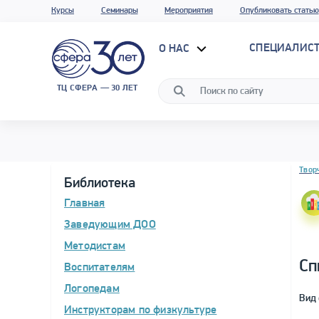
Курсы
Семинары
Мероприятия
Опубликовать статью
СПЕЦИАЛИС
О НАС
ТЦ СФЕРА — 30 ЛЕТ
Блок 
Твор
Библиотека
Главная
Заведующим ДОО
Методистам
Сп
Воспитателям
Логопедам
Вид 
Инструкторам по физкультуре