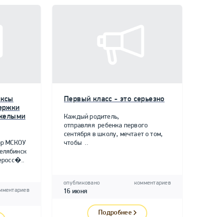
ексы
Первый класс - это серьезно
ержки
яжелыми
Каждый родитель,
отправляя ребенка первого
сентября в школу, мечтает о том,
ор МСКОУ
чтобы ..
елябинск
еросс�..
опубликовано
комментариев
мментариев
16 июня
Подробнее