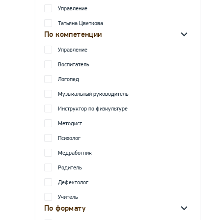
Управление
Татьяна Цветкова
По компетенции
Управление
Воспитатель
Логопед
Музыкальный руководитель
Инструктор по физкультуре
Методист
Психолог
Медработник
Родитель
Дефектолог
Учитель
По формату