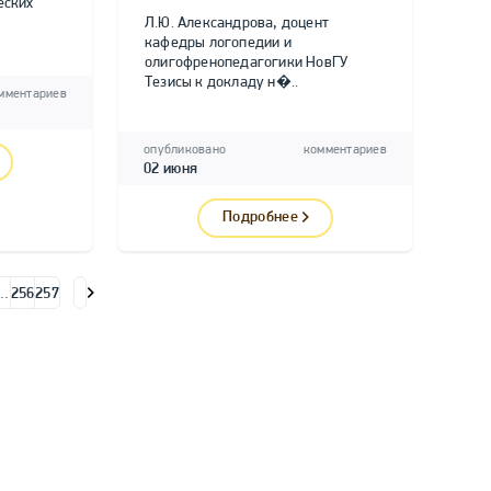
еских
Л.Ю. Александрова, доцент
кафедры логопедии и
олигофренопедагогики НовГУ
Тезисы к докладу н�..
мментариев
опубликовано
комментариев
02 июня
Подробнее
…
256
257