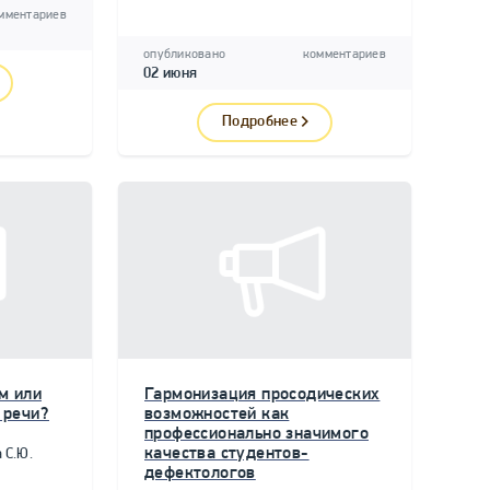
мментариев
опубликовано
комментариев
02 июня
Подробнее
м или
Гармонизация просодических
 речи?
возможностей как
профессионально значимого
качества студентов-
 С.Ю.
дефектологов