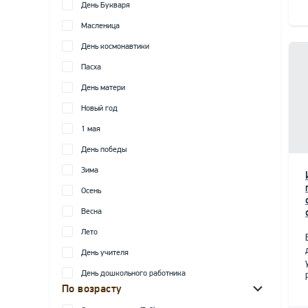
День Букваря
Масленица
День космонавтики
Пасха
День матери
Новый год
1 мая
День победы
Зима
Осень
Весна
Лето
День учителя
День дошкольного работника
По возрасту