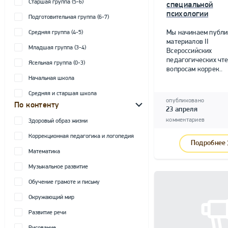
Старшая группа (5-6)
специальной
психологии
Подготовительная группа (6-7)
Мы начинаем публ
Средняя группа (4-5)
материалов II
Младшая группа (3-4)
Всероссийских
педагогических чте
Ясельная группа (0-3)
вопросам коррек..
Начальная школа
Средняя и старшая школа
опубликовано
По контенту
23 апреля
комментариев
Здоровый образ жизни
Коррекционная педагогика и логопедия
Подробнее
Математика
Музыкальное развитие
Обучение грамоте и письму
Окружающий мир
Развитие речи