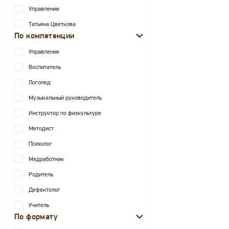
Управление
Татьяна Цветкова
По компетенции
Управление
Воспитатель
Логопед
Музыкальный руководитель
Инструктор по физкультуре
Методист
Психолог
Медработник
Родитель
Дефектолог
Учитель
По формату