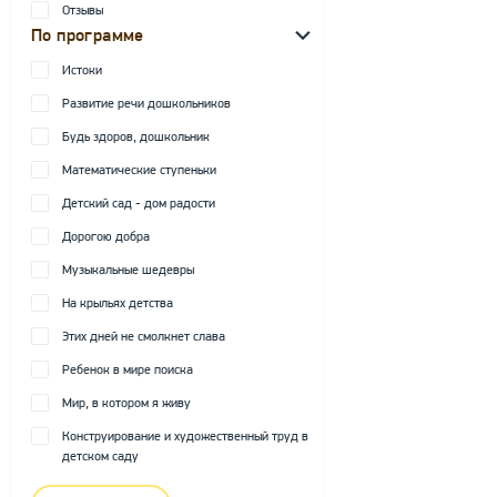
Отзывы
По программе
Истоки
Развитие речи дошкольников
Будь здоров, дошкольник
Математические ступеньки
Детский сад - дом радости
Дорогою добра
Музыкальные шедевры
На крыльях детства
Этих дней не смолкнет слава
Ребенок в мире поиска
Мир, в котором я живу
Конструирование и художественный труд в
детском саду