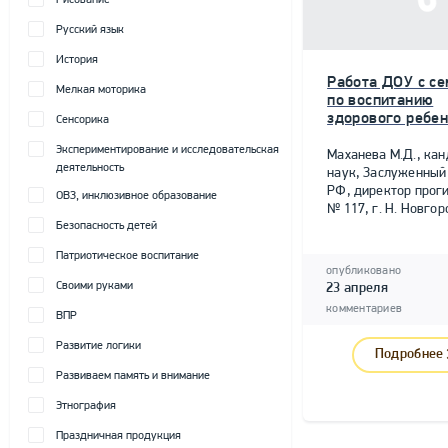
Рисование
Русский язык
История
Работа ДОУ с се
Мелкая моторика
по воспитанию
здорового ребе
Сенсорика
Экспериментирование и исследовательская
Маханева М.Д., канд
деятельность
наук, Заслуженный
РФ, директор прог
ОВЗ, инклюзивное образование
№ 117, г. Н. Новгор
Безопасность детей
Патриотическое воспитание
опубликовано
Своими руками
23 апреля
комментариев
ВПР
Развитие логики
Подробнее
Развиваем память и внимание
Этнография
Праздничная продукция