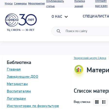
Опубликовать
Копилка
ОНЛАЙН
Курсы
Семинары
Мероприятия
статью
знаний
МАГАЗИН
СПЕЦИАЛИСТА
О НАС
ТЦ СФЕРА — 30 ЛЕТ
Блок новостей
Творческий центр Сфера
Библиотека
Матери
Главная
Заведующим ДОО
Методистам
Список матер
Воспитателям
Логопедам
Вид списка:
Инструкторам по физкультуре