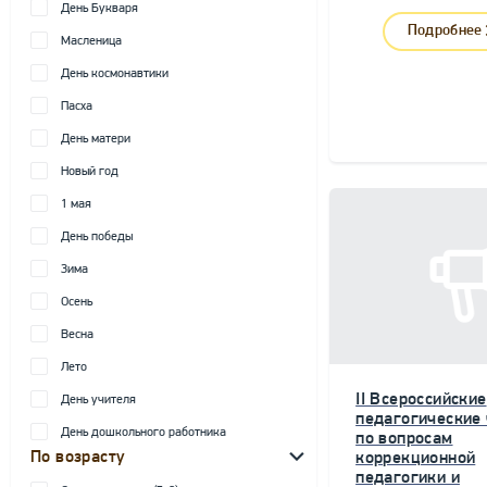
День Букваря
Подробнее
Масленица
День космонавтики
Пасха
День матери
Новый год
1 мая
День победы
Зима
Осень
Весна
Лето
II Всероссийские
День учителя
педагогические
День дошкольного работника
по вопросам
По возрасту
коррекционной
педагогики и