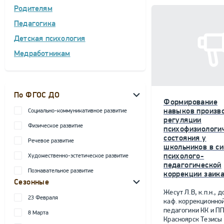
Родителям
Педагогика
Детская психология
Медработникам
По ФГОС ДО
Формирование
навыков произв
Социально-коммуникативное развитие
регуляции
Физическое развитие
психофизиологи
состояния у
Речевое развитие
школьников в с
психолого-
Художественно-эстетическое развитие
педагогической
Познавательное развитие
коррекции заик
Сезонные
Жесут Л.В, к.п.н., 
23 Февраля
каф. коррекционно
педагогики КК и ПП
8 Марта
Красноярск Тезисы