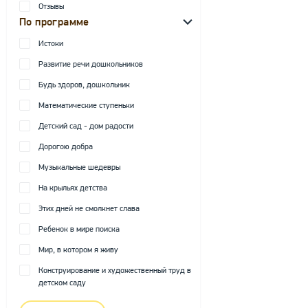
Отзывы
По программе
Истоки
Развитие речи дошкольников
Будь здоров, дошкольник
Математические ступеньки
Детский сад - дом радости
Дорогою добра
Музыкальные шедевры
На крыльях детства
Этих дней не смолкнет слава
Ребенок в мире поиска
Мир, в котором я живу
Конструирование и художественный труд в
детском саду