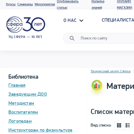
Опубликовать
Копилка
ОНЛАЙН
Курсы
Семинары
Мероприятия
статью
знаний
МАГАЗИН
СПЕЦИАЛИСТА
О НАС
ТЦ СФЕРА — 30 ЛЕТ
Блок новостей
Творческий центр Сфера
Библиотека
Матери
Главная
Заведующим ДОО
Методистам
Список матер
Воспитателям
Логопедам
Вид списка:
Инструкторам по физкультуре