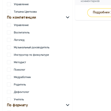
комментариев
Управление
Татьяна Цветкова
Подробнее
По компетенции
Управление
Воспитатель
Логопед
Музыкальный руководитель
Инструктор по физкультуре
Методист
Психолог
Медработник
Родитель
Дефектолог
Учитель
По формату