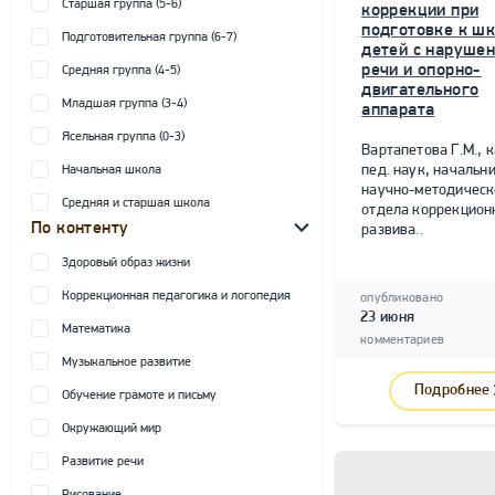
Старшая группа (5-6)
коррекции при
подготовке к ш
Подготовительная группа (6-7)
детей с наруше
речи и опорно-
Средняя группа (4-5)
двигательного
Младшая группа (3-4)
аппарата
Ясельная группа (0-3)
Вартапетова Г.М., к
пед. наук, начальн
Начальная школа
научно-методическ
Средняя и старшая школа
отдела коррекцион
По контенту
развива..
Здоровый образ жизни
Коррекционная педагогика и логопедия
опубликовано
23 июня
Математика
комментариев
Музыкальное развитие
Подробнее
Обучение грамоте и письму
Окружающий мир
Развитие речи