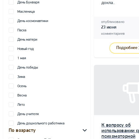
День Букваря
докла..
Масленица
День космонавтики
опубликовано
23 июня
Пасха
комментариев
День матери
Подробнее
Новый год
1 мая
День победы
Зима
Осень
Весна
Лето
День учителя
День дошкольного работника
К вопросу об
По возрасту
использовании с
психомоторной