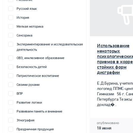
Рисование
Русский язык
История
Мелкая моторика
Сенсорика
Экспериментирование и исследовательская
Использование
деятельность
некоторых
психологически
ОВЗ, инклюзивное образование
приемов в корр
стойких форм
Безопасность детей
дисграфии
Патриотическое воспитание
Е.Д.Бурина, учител
Своими руками
логопед ППМС-цен
ВПР
Гимназии 56 г. Сан
Петербурга Тезисы
Развитие логики
доклад�..
Развиваем память и внимание
Этнография
опубликовано
18 июня
Праздничная продукция