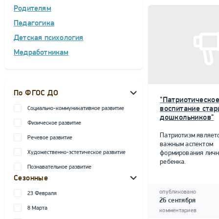
Родителям
Педагогика
Детская психология
Медработникам
По ФГОС ДО
"Патриотическо
воспитание ста
Социально-коммуникативное развитие
дошкольников"
Физическое развитие
Патриотизм являет
Речевое развитие
важным аспектом
Художественно-эстетическое развитие
формирования личн
ребенка.
Познавательное развитие
Сезонные
опубликовано
23 Февраля
26 сентября
8 Марта
комментариев