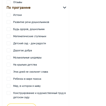
Отзывы
По программе
Истоки
Развитие речи дошкольников
Будь здоров, дошкольник
Математические ступеньки
Детский сад - дом радости
Дорогою добра
Музыкальные шедевры
На крыльях детства
Этих дней не смолкнет слава
Ребенок в мире поиска
Мир, в котором я живу
Конструирование и художественный труд в
детском саду