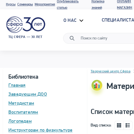
Опубликовать
Копилка
ОНЛАЙН
Курсы
Семинары
Мероприятия
статью
знаний
МАГАЗИН
СПЕЦИАЛИСТА
О НАС
ТЦ СФЕРА — 30 ЛЕТ
Блок новостей
Творческий центр Сфера
Библиотека
Матери
Главная
Заведующим ДОО
Методистам
Список матер
Воспитателям
Логопедам
Вид списка:
Инструкторам по физкультуре