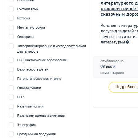
Рисование
литературного д
старшей группе 
Русский язык
сказочным доро
История
Конспект литерату
Мелкая моторика
досуга для детей 
группы как итог и
Сенсорика
литературны�..
Экспериментирование и исследовательская
деятельность
ОВЗ, инклюзивное образование
опубликовано
08 июля
Безопасность детей
комментариев
Патриотическое воспитание
Подробнее
Своими руками
ВПР
Развитие логики
Развиваем память и внимание
Этнография
Праздничная продукция