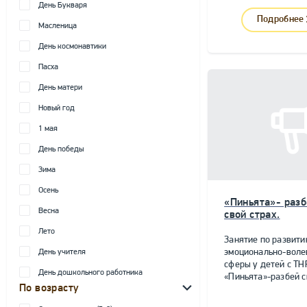
День Букваря
Подробнее
Масленица
День космонавтики
Пасха
День матери
Новый год
1 мая
День победы
Зима
Осень
«Пиньята»- разб
Весна
свой страх.
Лето
Занятие по развит
эмоционально-воле
День учителя
сферы у детей с ТН
День дошкольного работника
«Пиньята»-разбей с
По возрасту