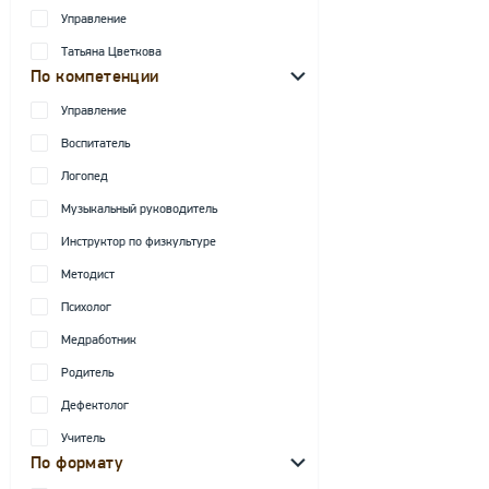
Управление
Татьяна Цветкова
По компетенции
Управление
Воспитатель
Логопед
Музыкальный руководитель
Инструктор по физкультуре
Методист
Психолог
Медработник
Родитель
Дефектолог
Учитель
По формату