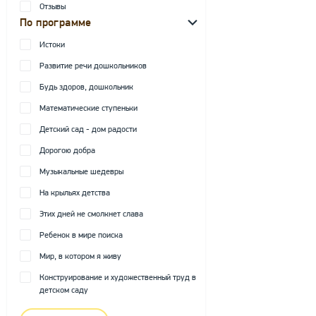
Отзывы
По программе
Истоки
Развитие речи дошкольников
Будь здоров, дошкольник
Математические ступеньки
Детский сад - дом радости
Дорогою добра
Музыкальные шедевры
На крыльях детства
Этих дней не смолкнет слава
Ребенок в мире поиска
Мир, в котором я живу
Конструирование и художественный труд в
детском саду