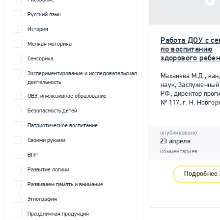
Рисование
Русский язык
История
Работа ДОУ с се
Мелкая моторика
по воспитанию
здорового ребе
Сенсорика
Экспериментирование и исследовательская
Маханева М.Д., канд
деятельность
наук, Заслуженный
РФ, директор прог
ОВЗ, инклюзивное образование
№ 117, г. Н. Новгор
Безопасность детей
Патриотическое воспитание
опубликовано
Своими руками
23 апреля
комментариев
ВПР
Развитие логики
Подробнее
Развиваем память и внимание
Этнография
Праздничная продукция