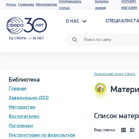
Опубликовать
Копилка
ОНЛАЙН
Курсы
Семинары
Мероприятия
статью
знаний
МАГАЗИН
СПЕЦИАЛИСТА
О НАС
ТЦ СФЕРА — 30 ЛЕТ
Блок новостей
Творческий центр Сфера
Библиотека
Матери
Главная
Заведующим ДОО
Методистам
Список матер
Воспитателям
Логопедам
Вид списка:
Инструкторам по физкультуре