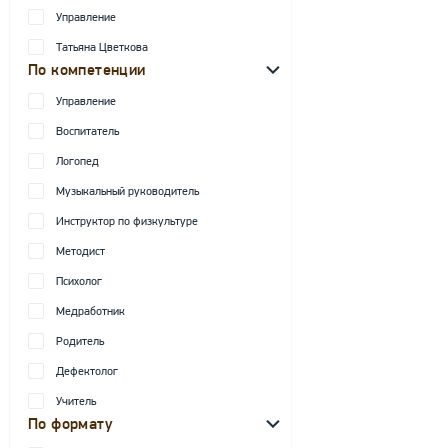
Управление
Татьяна Цветкова
По компетенции
Управление
Воспитатель
Логопед
Музыкальный руководитель
Инструктор по физкультуре
Методист
Психолог
Медработник
Родитель
Дефектолог
Учитель
По формату