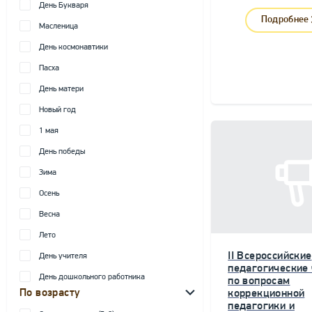
День Букваря
Подробнее
Масленица
День космонавтики
Пасха
День матери
Новый год
1 мая
День победы
Зима
Осень
Весна
Лето
II Всероссийские
День учителя
педагогические
День дошкольного работника
по вопросам
По возрасту
коррекционной
педагогики и