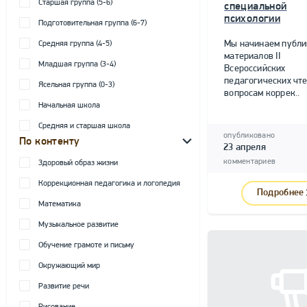
Старшая группа (5-6)
специальной
психологии
Подготовительная группа (6-7)
Мы начинаем публ
Средняя группа (4-5)
материалов II
Младшая группа (3-4)
Всероссийских
педагогических чте
Ясельная группа (0-3)
вопросам коррек..
Начальная школа
Средняя и старшая школа
опубликовано
По контенту
23 апреля
комментариев
Здоровый образ жизни
Коррекционная педагогика и логопедия
Подробнее
Математика
Музыкальное развитие
Обучение грамоте и письму
Окружающий мир
Развитие речи