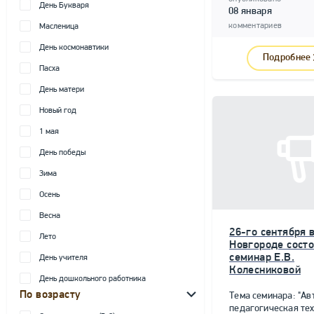
День Букваря
08 января
комментариев
Масленица
День космонавтики
Подробнее
Пасха
День матери
Новый год
1 мая
День победы
Зима
Осень
Весна
26-го сентября 
Лето
Новгороде состо
семинар Е.В.
День учителя
Колесниковой
День дошкольного работника
По возрасту
Тема семинара: "Ав
педагогическая те