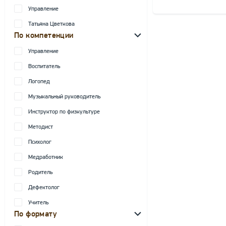
Управление
Татьяна Цветкова
По компетенции
Управление
Воспитатель
Логопед
Музыкальный руководитель
Инструктор по физкультуре
Методист
Психолог
Медработник
Родитель
Дефектолог
Учитель
По формату