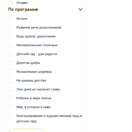
Отзывы
По программе
Истоки
Развитие речи дошкольников
Будь здоров, дошкольник
Математические ступеньки
Детский сад - дом радости
Дорогою добра
Музыкальные шедевры
На крыльях детства
Этих дней не смолкнет слава
Ребенок в мире поиска
Мир, в котором я живу
Конструирование и художественный труд в
детском саду