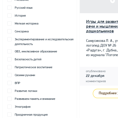
Рисование
Русский язык
История
Игры для разви
Мелкая моторика
речи и мышлени
дошкольников
Сенсорика
Экспериментирование и исследовательская
Самусикова Л. А., у
деятельность
логопед ДОУ № 26
«Радуга», г. Дубна,
ОВЗ, инклюзивное образование
из журнала "Логопе
Безопасность детей
Патриотическое воспитание
опубликовано
Своими руками
22 декабря
комментариев
ВПР
Развитие логики
Подробнее
Развиваем память и внимание
Этнография
Праздничная продукция