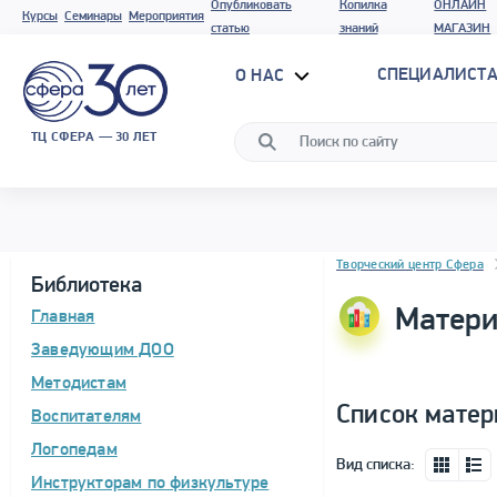
Опубликовать
Копилка
ОНЛАЙН
Курсы
Семинары
Мероприятия
статью
знаний
МАГАЗИН
СПЕЦИАЛИСТА
О НАС
ТЦ СФЕРА — 30 ЛЕТ
Блок новостей
Творческий центр Сфера
Библиотека
Матери
Главная
Заведующим ДОО
Методистам
Список матер
Воспитателям
Логопедам
Вид списка:
Инструкторам по физкультуре