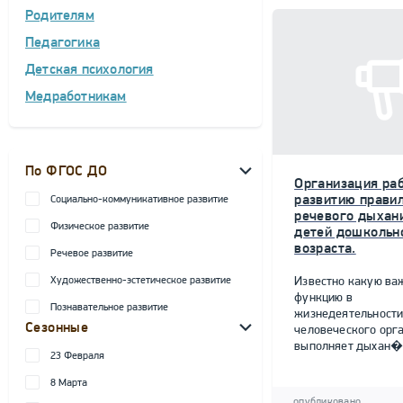
Родителям
Педагогика
Детская психология
Медработникам
По ФГОС ДО
Организация ра
развитию прави
Социально-коммуникативное развитие
речевого дыхан
Физическое развитие
детей дошкольн
возраста.
Речевое развитие
Художественно-эстетическое развитие
Известно какую ва
функцию в
Познавательное развитие
жизнедеятельност
Сезонные
человеческого орг
выполняет дыхан�.
23 Февраля
8 Марта
опубликовано