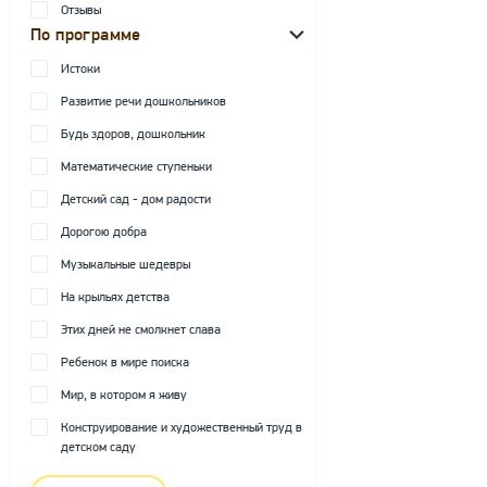
Отзывы
По программе
Истоки
Развитие речи дошкольников
Будь здоров, дошкольник
Математические ступеньки
Детский сад - дом радости
Дорогою добра
Музыкальные шедевры
На крыльях детства
Этих дней не смолкнет слава
Ребенок в мире поиска
Мир, в котором я живу
Конструирование и художественный труд в
детском саду