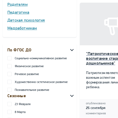
Родителям
Педагогика
Детская психология
Медработникам
По ФГОС ДО
"Патриотическо
воспитание ста
Социально-коммуникативное развитие
дошкольников"
Физическое развитие
Патриотизм являет
Речевое развитие
важным аспектом
Художественно-эстетическое развитие
формирования личн
ребенка.
Познавательное развитие
Сезонные
опубликовано
23 Февраля
26 сентября
8 Марта
комментариев