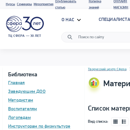
Опубликовать
Копилка
ОНЛАЙН
Курсы
Семинары
Мероприятия
статью
знаний
МАГАЗИН
СПЕЦИАЛИСТА
О НАС
ТЦ СФЕРА — 30 ЛЕТ
Блок новостей
Творческий центр Сфера
Библиотека
Матери
Главная
Заведующим ДОО
Методистам
Список матер
Воспитателям
Логопедам
Вид списка:
Инструкторам по физкультуре