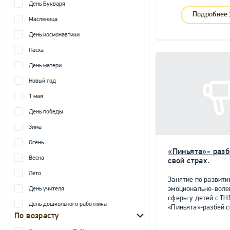
День Букваря
Подробнее
Масленица
День космонавтики
Пасха
День матери
Новый год
1 мая
День победы
Зима
Осень
«Пиньята»- разб
Весна
свой страх.
Лето
Занятие по развит
эмоционально-воле
День учителя
сферы у детей с ТН
День дошкольного работника
«Пиньята»-разбей с
По возрасту