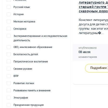
Рисование
литературного д
старшей группе 
Русский язык
сказочным доро
История
Конспект литерату
Мелкая моторика
досуга для детей 
группы как итог и
Сенсорика
литературны�..
Экспериментирование и исследовательская
деятельность
ОВЗ, инклюзивное образование
опубликовано
08 июля
Безопасность детей
комментариев
Патриотическое воспитание
Подробнее
Своими руками
ВПР
Развитие логики
Развиваем память и внимание
Этнография
Праздничная продукция