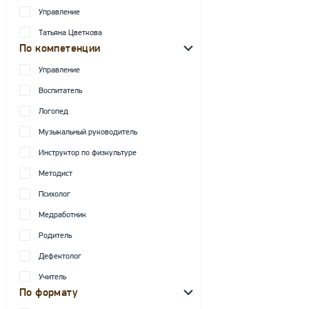
Управление
Татьяна Цветкова
По компетенции
Управление
Воспитатель
Логопед
Музыкальный руководитель
Инструктор по физкультуре
Методист
Психолог
Медработник
Родитель
Дефектолог
Учитель
По формату