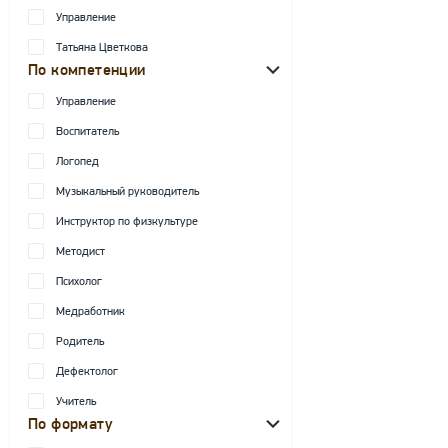
Управление
Татьяна Цветкова
По компетенции
Управление
Воспитатель
Логопед
Музыкальный руководитель
Инструктор по физкультуре
Методист
Психолог
Медработник
Родитель
Дефектолог
Учитель
По формату