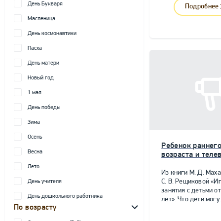
День Букваря
Подробнее
Масленица
День космонавтики
Пасха
День матери
Новый год
1 мая
День победы
Зима
Осень
Ребенок раннег
Весна
возраста и теле
Лето
Из книги М. Д. Мах
С. В. Рещиковой «И
День учителя
занятия с детьми от
День дошкольного работника
лет». Что дети могу.
По возрасту