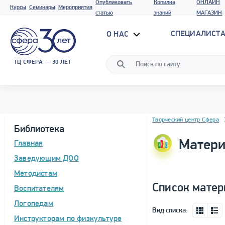
Опубликовать
Копилка
ОНЛАЙН
Курсы
Семинары
Мероприятия
статью
знаний
МАГАЗИН
СПЕЦИАЛИСТА
О НАС
ТЦ СФЕРА — 30 ЛЕТ
Блок новостей
Творческий центр Сфера
Библиотека
Матери
Главная
Заведующим ДОО
Методистам
Список матер
Воспитателям
Логопедам
Вид списка:
Инструкторам по физкультуре