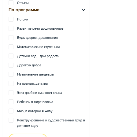
Отзывы
По программе
Истоки
Развитие речи дошкольников
Будь здоров, дошкольник
Математические ступеньки
Детский сад - дом радости
Дорогою добра
Музыкальные шедевры
На крыльях детства
Этих дней не смолкнет слава
Ребенок в мире поиска
Мир, в котором я живу
Конструирование и художественный труд в
детском саду