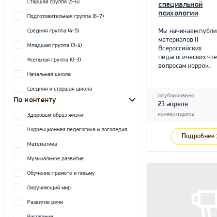
Старшая группа (5-6)
специальной
психологии
Подготовительная группа (6-7)
Мы начинаем публ
Средняя группа (4-5)
материалов II
Младшая группа (3-4)
Всероссийских
педагогических чте
Ясельная группа (0-3)
вопросам коррек..
Начальная школа
Средняя и старшая школа
опубликовано
По контенту
23 апреля
комментариев
Здоровый образ жизни
Коррекционная педагогика и логопедия
Подробнее
Математика
Музыкальное развитие
Обучение грамоте и письму
Окружающий мир
Развитие речи