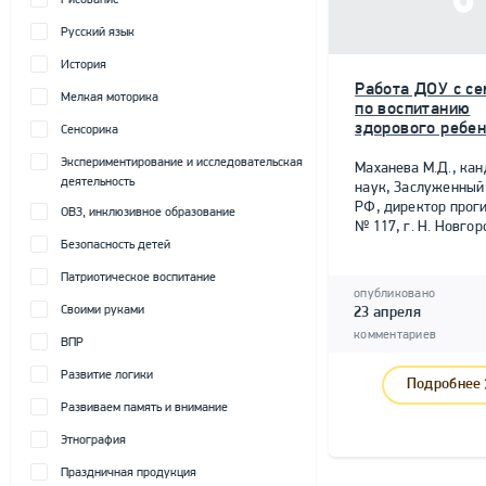
Рисование
Русский язык
История
Работа ДОУ с се
Мелкая моторика
по воспитанию
здорового ребе
Сенсорика
Экспериментирование и исследовательская
Маханева М.Д., канд
деятельность
наук, Заслуженный
РФ, директор прог
ОВЗ, инклюзивное образование
№ 117, г. Н. Новгор
Безопасность детей
Патриотическое воспитание
опубликовано
Своими руками
23 апреля
комментариев
ВПР
Развитие логики
Подробнее
Развиваем память и внимание
Этнография
Праздничная продукция