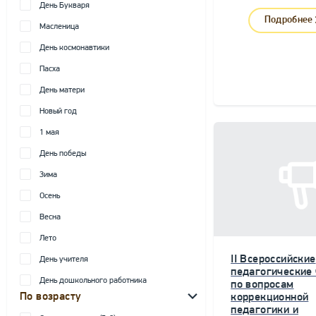
День Букваря
Подробнее
Масленица
День космонавтики
Пасха
День матери
Новый год
1 мая
День победы
Зима
Осень
Весна
Лето
II Всероссийские
День учителя
педагогические
День дошкольного работника
по вопросам
По возрасту
коррекционной
педагогики и