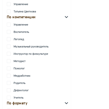
Управление
Татьяна Цветкова
По компетенции
Управление
Воспитатель
Логопед
Музыкальный руководитель
Инструктор по физкультуре
Методист
Психолог
Медработник
Родитель
Дефектолог
Учитель
По формату