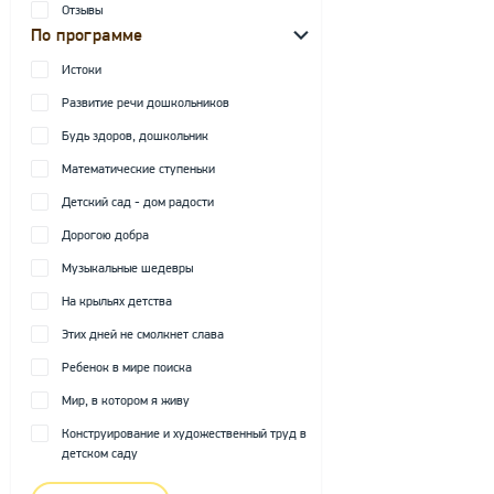
Отзывы
По программе
Истоки
Развитие речи дошкольников
Будь здоров, дошкольник
Математические ступеньки
Детский сад - дом радости
Дорогою добра
Музыкальные шедевры
На крыльях детства
Этих дней не смолкнет слава
Ребенок в мире поиска
Мир, в котором я живу
Конструирование и художественный труд в
детском саду