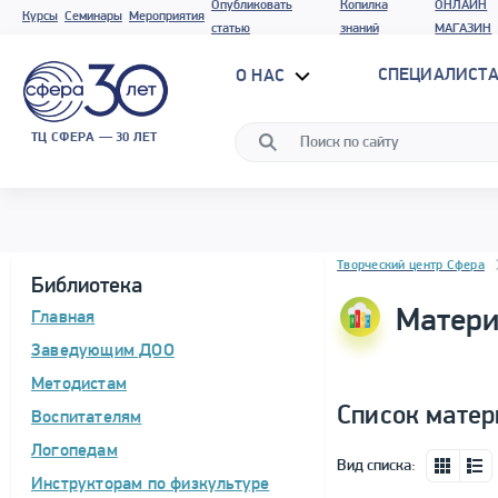
Опубликовать
Копилка
ОНЛАЙН
Курсы
Семинары
Мероприятия
статью
знаний
МАГАЗИН
СПЕЦИАЛИСТА
О НАС
ТЦ СФЕРА — 30 ЛЕТ
Блок новостей
Творческий центр Сфера
Библиотека
Матери
Главная
Заведующим ДОО
Методистам
Список матер
Воспитателям
Логопедам
Вид списка:
Инструкторам по физкультуре