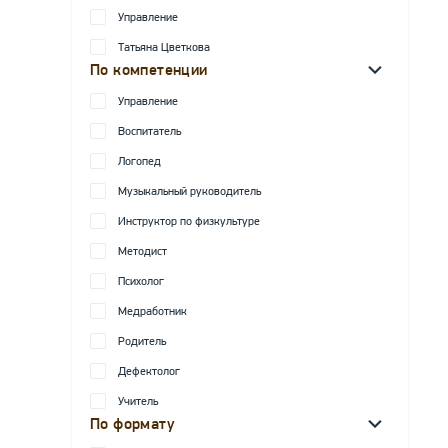
Управление
Татьяна Цветкова
По компетенции
Управление
Воспитатель
Логопед
Музыкальный руководитель
Инструктор по физкультуре
Методист
Психолог
Медработник
Родитель
Дефектолог
Учитель
По формату