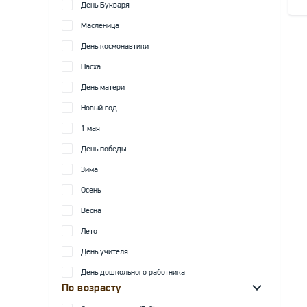
День Букваря
Масленица
День космонавтики
Пасха
День матери
Новый год
1 мая
День победы
Зима
Осень
Весна
Лето
День учителя
День дошкольного работника
По возрасту