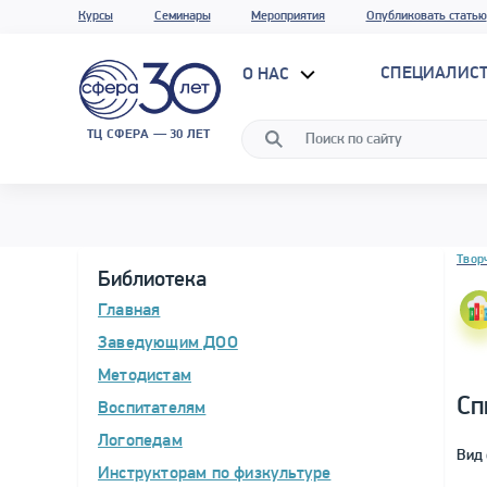
Курсы
Семинары
Мероприятия
Опубликовать статью
СПЕЦИАЛИС
О НАС
ТЦ СФЕРА — 30 ЛЕТ
Блок 
Твор
Библиотека
Главная
Заведующим ДОО
Методистам
Сп
Воспитателям
Логопедам
Вид 
Инструкторам по физкультуре