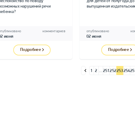
беспокойство по поводу
для детей от полугода до
возможных нарушений речи
выпущенная издательским
ребенка?
опубликовано
комментариев
опубликовано
ко
02 июня
02 июня
Подробнее
Подробнее
1
2
…
251
252
253
254
25