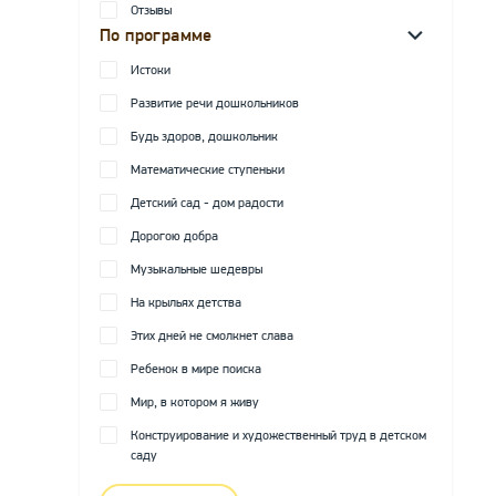
Отзывы
По программе
Истоки
Развитие речи дошкольников
Будь здоров, дошкольник
Математические ступеньки
Детский сад - дом радости
Дорогою добра
Музыкальные шедевры
На крыльях детства
Этих дней не смолкнет слава
Ребенок в мире поиска
Мир, в котором я живу
Конструирование и художественный труд в детском
саду