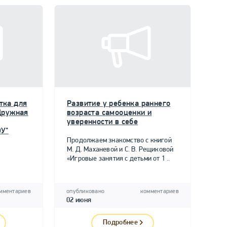
тка для
Развитие у ребенка раннего
Дружная
возраста самооценки и
уверенности в себе
ОУ"
Продолжаем знакомство с книгой
М. Д. Маханевой и С. В. Рещиковой
«Игровые занятия с детьми от 1 ..
мментариев
опубликовано
комментариев
02 июня
Подробнее