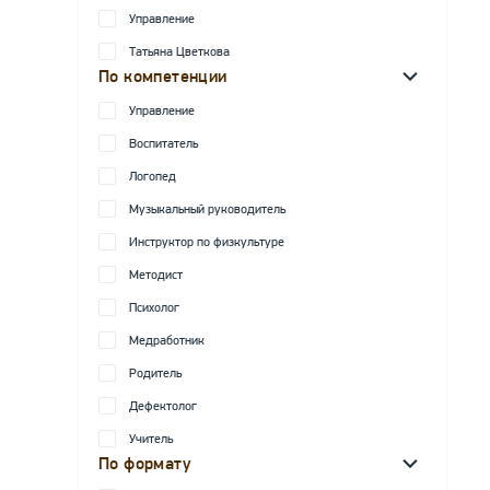
Управление
Татьяна Цветкова
По компетенции
Управление
Воспитатель
Логопед
Музыкальный руководитель
Инструктор по физкультуре
Методист
Психолог
Медработник
Родитель
Дефектолог
Учитель
По формату