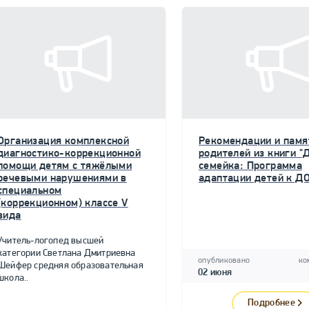
Организация комплексной
Рекомендации и памя
диагностико-коррекционной
родителей из книги "
помощи детям с тяжёлыми
семейка: Программа
речевыми нарушениями в
адаптации детей к Д
специальном
(коррекционном) классе V
вида
Учитель-логопед высшей
категории Светлана Дмитриевна
опубликовано
ко
Шейфер средняя образовательная
02 июня
школа..
Подробнее