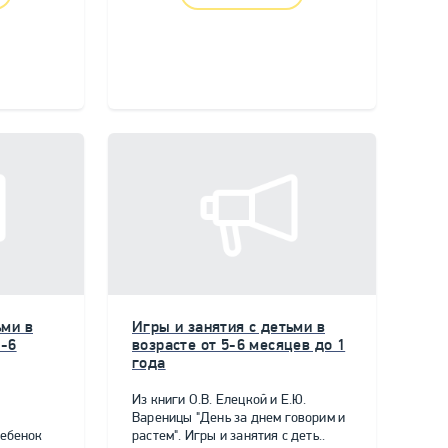
ьми в
Игры и занятия с детьми в
5-6
возрасте от 5-6 месяцев до 1
года
Из книги О.В. Елецкой и Е.Ю.
Вареницы "День за днем говорим и
ребенок
растем". Игры и занятия с деть..