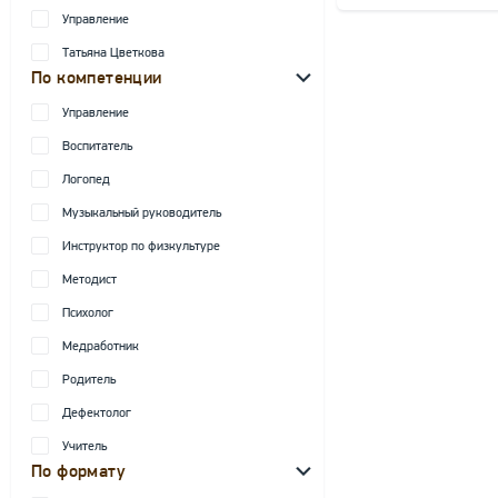
Управление
Татьяна Цветкова
По компетенции
Управление
Воспитатель
Логопед
Музыкальный руководитель
Инструктор по физкультуре
Методист
Психолог
Медработник
Родитель
Дефектолог
Учитель
По формату