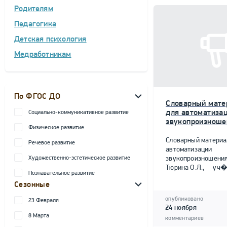
Родителям
Педагогика
Детская психология
Медработникам
По ФГОС ДО
Словарный мате
для автоматиза
Социально-коммуникативное развитие
звукопроизноше
Физическое развитие
Словарный материа
Речевое развитие
автоматизации
Художественно-эстетическое развитие
звукопроизношен
Тюрина О.Л., уч�
Познавательное развитие
Сезонные
опубликовано
23 Февраля
24 ноября
8 Марта
комментариев