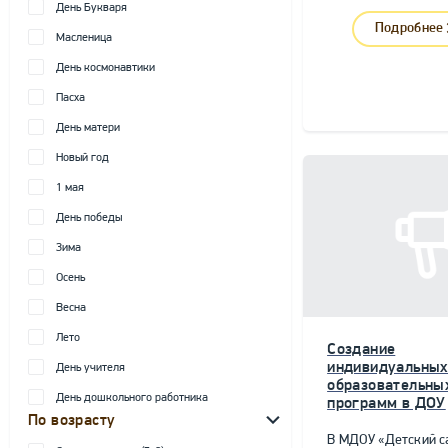
День Букваря
Подробнее
Масленица
День космонавтики
Пасха
День матери
Новый год
1 мая
День победы
Зима
Осень
Весна
Лето
Создание
индивидуальны
День учителя
образовательны
День дошкольного работника
программ в ДОУ
По возрасту
В МДОУ «Детский с