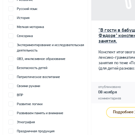
Рисование
Русский язык
История
Мелкая моторика
"В гости в бабу
Федоре" конспе
Сенсорика
занятия.
Экспериментирование и исследовательская
деятельность
Конспект итоговог
лексико-грамматич
ОВЗ, инклюзивное образование
занятия по теме «П
Безопасность детей
(для детей разновоз
Патриотическое воспитание
Своими руками
опубликовано
08 ноября
ВПР
комментариев
Развитие логики
Подробнее
Развиваем память и внимание
Этнография
Праздничная продукция