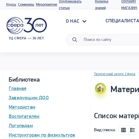
Опубликовать
Копилка
ОНЛАЙН
Курсы
Семинары
Мероприятия
статью
знаний
МАГАЗИН
СПЕЦИАЛИСТА
О НАС
ТЦ СФЕРА — 30 ЛЕТ
Блок новостей
Творческий центр Сфера
Библиотека
Матери
Главная
Заведующим ДОО
Методистам
Список матер
Воспитателям
Логопедам
Вид списка:
Инструкторам по физкультуре