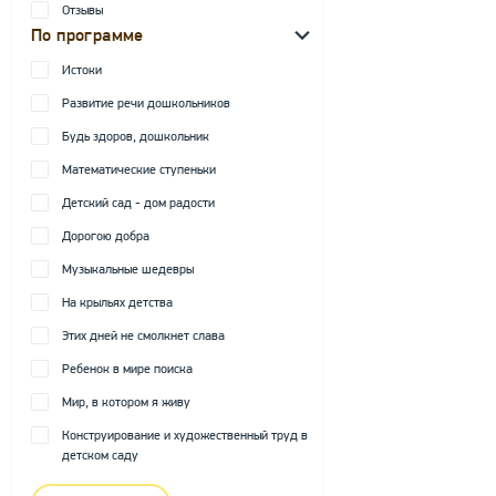
Отзывы
По программе
Истоки
Развитие речи дошкольников
Будь здоров, дошкольник
Математические ступеньки
Детский сад - дом радости
Дорогою добра
Музыкальные шедевры
На крыльях детства
Этих дней не смолкнет слава
Ребенок в мире поиска
Мир, в котором я живу
Конструирование и художественный труд в
детском саду