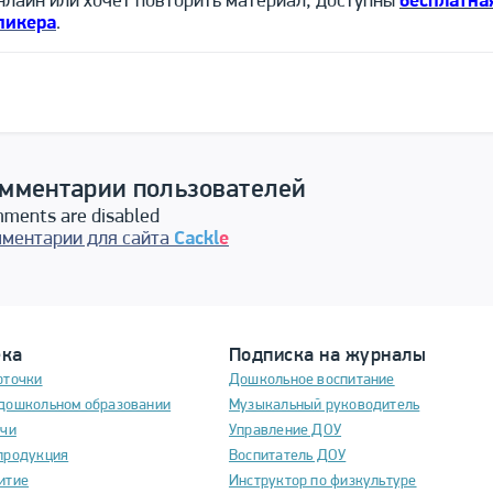
нлайн или хочет повторить материал, доступны
бесплатна
пикера
.
мментарии пользователей
ments are disabled
ментарии для сайта
Cackl
e
ека
Подписка на журналы
рточки
Дошкольное воспитание
дошкольном образовании
Музыкальный руководитель
ечи
Управление ДОУ
продукция
Воспитатель ДОУ
итие
Инструктор по физкультуре