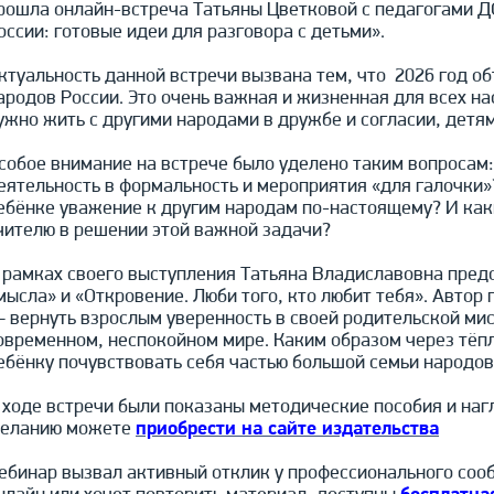
рошла онлайн-встреча Татьяны Цветковой с педагогами Д
оссии: готовые идеи для разговора с детьми».
ктуальность данной встречи вызвана тем, что 2026 год о
ародов России. Это очень важная и жизненная для всех нас
ужно жить с другими народами в дружбе и согласии, детя
собое внимание на встрече было уделено таким вопросам:
еятельность в формальность и мероприятия «для галочки»?
ебёнке уважение к другим народам по-настоящему? И ка
чителю в решении этой важной задачи?
 рамках своего выступления Татьяна Владиславовна пред
мысла» и «Откровение. Люби того, кто любит тебя». Авто
 вернуть взрослым уверенность в своей родительской мис
овременном, неспокойном мире. Каким образом через тёпл
ебёнку почувствовать себя частью большой семьи народов
 ходе встречи были показаны методические пособия и наг
еланию можете
приобрести на сайте издательства
ебинар вызвал активный отклик у профессионального сообщ