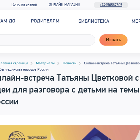
Копилка знаний
ОНЛАЙН МАГАЗИН
+74956567505
ТАМ ДО
РОДИТЕЛЯМ
БИБЛИОТЕКА
МЕ
Искать
рамма материала
гация
гация
Главная страница
Материалы
Новости
Онлайн-встреча Татьяны Цветковой
бы и единства народов России
лайн-встреча Татьяны Цветковой с
еи для разговора с детьми на тем
оссии