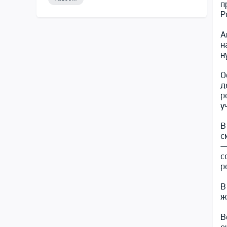
п
Р
А
н
н
О
д
р
у
В
с
—
с
р
В
ж
В