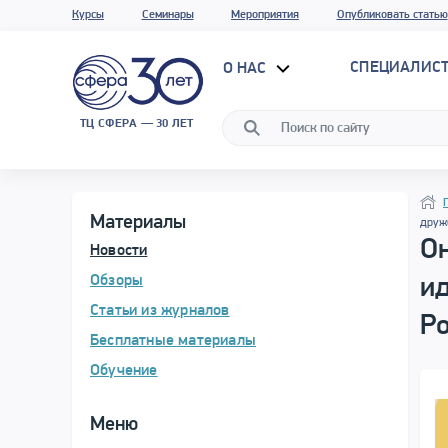
Курсы
Семинары
Мероприятия
Опубликовать статью
СПЕЦИАЛИС
О НАС
ТЦ СФЕРА — 30 ЛЕТ
Прог
Нави
Нави
Материалы
друж
Он
Новости
Обзоры
ид
Статьи из журналов
Р
Бесплатные материалы
Обучение
Меню