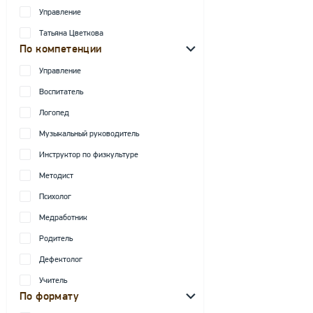
Управление
Татьяна Цветкова
По компетенции
Управление
Воспитатель
Логопед
Музыкальный руководитель
Инструктор по физкультуре
Методист
Психолог
Медработник
Родитель
Дефектолог
Учитель
По формату