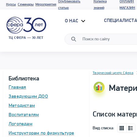
Опубликовать
Копилка
ОНЛАЙН
Курсы
Семинары
Мероприятия
статью
знаний
МАГАЗИН
СПЕЦИАЛИСТА
О НАС
ТЦ СФЕРА — 30 ЛЕТ
Блок новостей
Творческий центр Сфера
Библиотека
Матери
Главная
Заведующим ДОО
Методистам
Список матер
Воспитателям
Логопедам
Вид списка:
Инструкторам по физкультуре