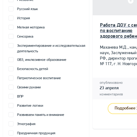
Рисование
Русский язык
История
Работа ДОУ с се
Мелкая моторика
по воспитанию
здорового ребе
Сенсорика
Экспериментирование и исследовательская
Маханева М.Д., канд
деятельность
наук, Заслуженный
РФ, директор прог
ОВЗ, инклюзивное образование
№ 117, г. Н. Новгор
Безопасность детей
Патриотическое воспитание
опубликовано
Своими руками
23 апреля
комментариев
ВПР
Развитие логики
Подробнее
Развиваем память и внимание
Этнография
Праздничная продукция