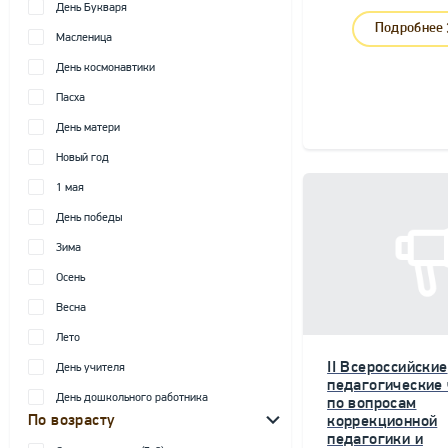
День Букваря
Подробнее
Масленица
День космонавтики
Пасха
День матери
Новый год
1 мая
День победы
Зима
Осень
Весна
Лето
II Всероссийские
День учителя
педагогические
День дошкольного работника
по вопросам
По возрасту
коррекционной
педагогики и