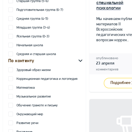
Старшая группа (5-6)
специальной
психологии
Подготовительная группа (6-7)
Мы начинаем публ
Средняя группа (4-5)
материалов II
Младшая группа (3-4)
Всероссийских
педагогических чте
Ясельная группа (0-3)
вопросам коррек..
Начальная школа
Средняя и старшая школа
опубликовано
По контенту
23 апреля
комментариев
Здоровый образ жизни
Коррекционная педагогика и логопедия
Подробнее
Математика
Музыкальное развитие
Обучение грамоте и письму
Окружающий мир
Развитие речи