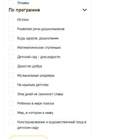
Отзывы
По программе
Истоки
Развитие речи дошкольников
Будь здоров, дошкольник
Математические ступеньки
Детский сад - дом радости
Дорогою добра
Музыкальные шедевры
На крыльях детства
Этих дней не смолкнет слава
Ребенок в мире поиска
Мир, в котором я живу
Конструирование и художественный труд в
детском саду