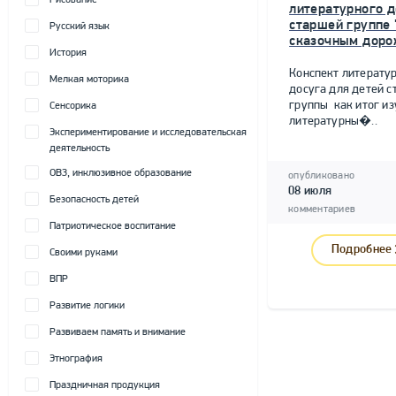
Рисование
литературного д
старшей группе 
Русский язык
сказочным доро
История
Конспект литерату
Мелкая моторика
досуга для детей 
группы как итог и
Сенсорика
литературны�..
Экспериментирование и исследовательская
деятельность
ОВЗ, инклюзивное образование
опубликовано
08 июля
Безопасность детей
комментариев
Патриотическое воспитание
Подробнее
Своими руками
ВПР
Развитие логики
Развиваем память и внимание
Этнография
Праздничная продукция