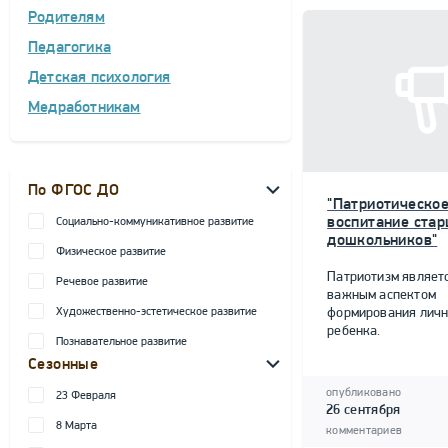
Родителям
Педагогика
Детская психология
Медработникам
По ФГОС ДО
"Патриотическо
воспитание ста
Социально-коммуникативное развитие
дошкольников"
Физическое развитие
Патриотизм являет
Речевое развитие
важным аспектом
Художественно-эстетическое развитие
формирования личн
ребенка.
Познавательное развитие
Сезонные
опубликовано
23 Февраля
26 сентября
8 Марта
комментариев