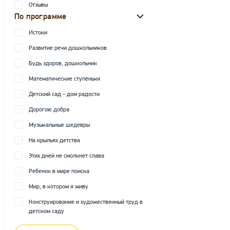
Отзывы
По программе
Истоки
Развитие речи дошкольников
Будь здоров, дошкольник
Математические ступеньки
Детский сад - дом радости
Дорогою добра
Музыкальные шедевры
На крыльях детства
Этих дней не смолкнет слава
Ребенок в мире поиска
Мир, в котором я живу
Конструирование и художественный труд в
детском саду