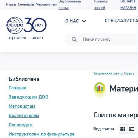
Опубликовать
Копилка
ОНЛАЙН
Курсы
Семинары
Мероприятия
статью
знаний
МАГАЗИН
СПЕЦИАЛИСТА
О НАС
ТЦ СФЕРА — 30 ЛЕТ
Блок новостей
Творческий центр Сфера
Библиотека
Матери
Главная
Заведующим ДОО
Методистам
Список матер
Воспитателям
Логопедам
Вид списка:
Инструкторам по физкультуре