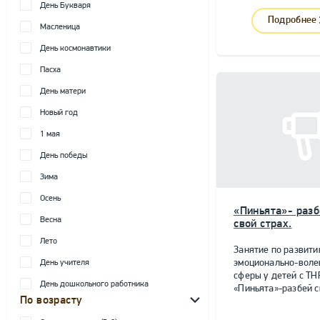
День Букваря
Подробнее
Масленица
День космонавтики
Пасха
День матери
Новый год
1 мая
День победы
Зима
Осень
«Пиньята»- разб
Весна
свой страх.
Лето
Занятие по развит
эмоционально-воле
День учителя
сферы у детей с ТН
День дошкольного работника
«Пиньята»-разбей с
По возрасту