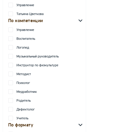
Управление
Татьяна Цветкова
По компетенции
Управление
Воспитатель
Логопед
Музыкальный руководитель
Инструктор по физкультуре
Методист
Психолог
Медработник
Родитель
Дефектолог
Учитель
По формату