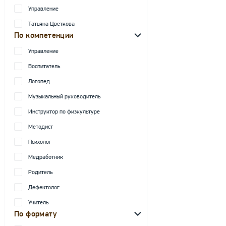
Управление
Татьяна Цветкова
По компетенции
Управление
Воспитатель
Логопед
Музыкальный руководитель
Инструктор по физкультуре
Методист
Психолог
Медработник
Родитель
Дефектолог
Учитель
По формату