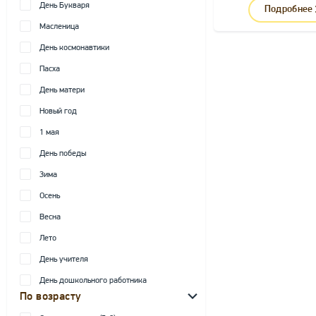
День Букваря
Подробнее
Масленица
День космонавтики
Пасха
День матери
Новый год
1 мая
День победы
Зима
Осень
Весна
Лето
День учителя
День дошкольного работника
По возрасту