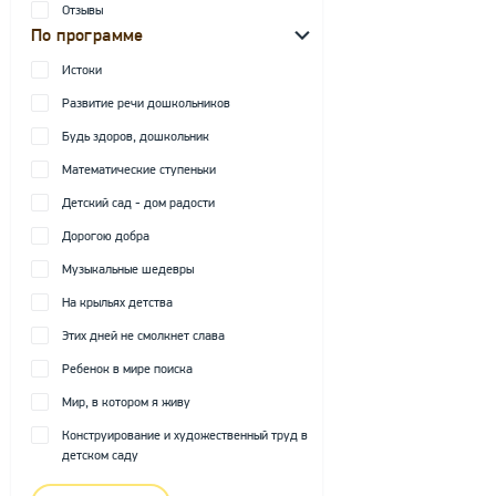
Отзывы
По программе
Истоки
Развитие речи дошкольников
Будь здоров, дошкольник
Математические ступеньки
Детский сад - дом радости
Дорогою добра
Музыкальные шедевры
На крыльях детства
Этих дней не смолкнет слава
Ребенок в мире поиска
Мир, в котором я живу
Конструирование и художественный труд в
детском саду