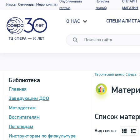
Опубликовать
Копилка
ОНЛАЙН
Курсы
Семинары
Мероприятия
статью
знаний
МАГАЗИН
СПЕЦИАЛИСТА
О НАС
ТЦ СФЕРА — 30 ЛЕТ
Блок новостей
Творческий центр Сфера
Библиотека
Матери
Главная
Заведующим ДОО
Методистам
Список матер
Воспитателям
Логопедам
Вид списка:
Инструкторам по физкультуре