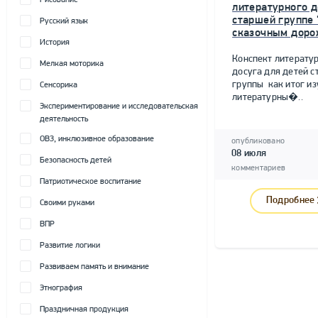
Рисование
литературного д
старшей группе 
Русский язык
сказочным доро
История
Конспект литерату
Мелкая моторика
досуга для детей 
группы как итог и
Сенсорика
литературны�..
Экспериментирование и исследовательская
деятельность
ОВЗ, инклюзивное образование
опубликовано
08 июля
Безопасность детей
комментариев
Патриотическое воспитание
Подробнее
Своими руками
ВПР
Развитие логики
Развиваем память и внимание
Этнография
Праздничная продукция