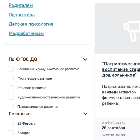
Родителям
Педагогика
Детская психология
Медработникам
По ФГОС ДО
"Патриотическо
воспитание ста
Социально-коммуникативное развитие
дошкольников"
Физическое развитие
Патриотизм являет
Речевое развитие
важным аспектом
Художественно-эстетическое развитие
формирования личн
ребенка.
Познавательное развитие
Сезонные
опубликовано
23 Февраля
26 сентября
8 Марта
комментариев