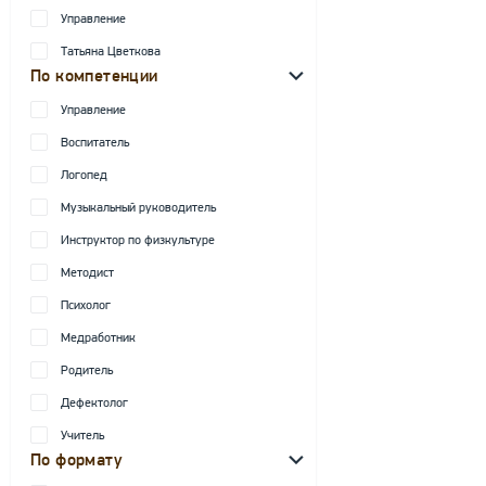
Управление
Татьяна Цветкова
По компетенции
Управление
Воспитатель
Логопед
Музыкальный руководитель
Инструктор по физкультуре
Методист
Психолог
Медработник
Родитель
Дефектолог
Учитель
По формату