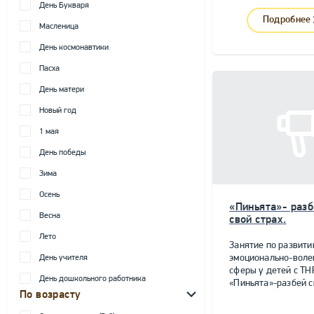
День Букваря
Подробнее
Масленица
День космонавтики
Пасха
День матери
Новый год
1 мая
День победы
Зима
Осень
«Пиньята»- разб
Весна
свой страх.
Лето
Занятие по развит
эмоционально-воле
День учителя
сферы у детей с ТН
День дошкольного работника
«Пиньята»-разбей с
По возрасту