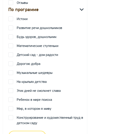
Отзывы
По программе
Истоки
Развитие речи дошкольников
Будь здоров, дошкольник
Математические ступеньки
Детский сад - дом радости
Дорогою добра
Музыкальные шедевры
На крыльях детства
Этих дней не смолкнет слава
Ребенок в мире поиска
Мир, в котором я живу
Конструирование и художественный труд в
детском саду