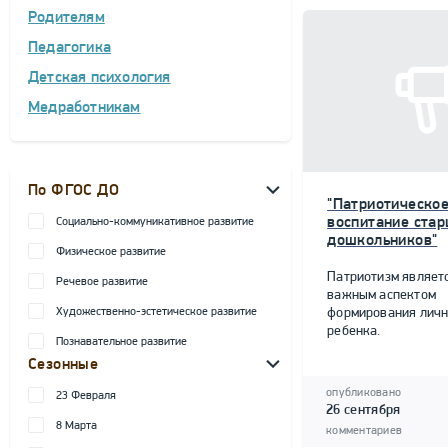
Родителям
Педагогика
Детская психология
Медработникам
По ФГОС ДО
"Патриотическо
воспитание ста
Социально-коммуникативное развитие
дошкольников"
Физическое развитие
Патриотизм являет
Речевое развитие
важным аспектом
Художественно-эстетическое развитие
формирования личн
ребенка.
Познавательное развитие
Сезонные
опубликовано
23 Февраля
26 сентября
8 Марта
комментариев