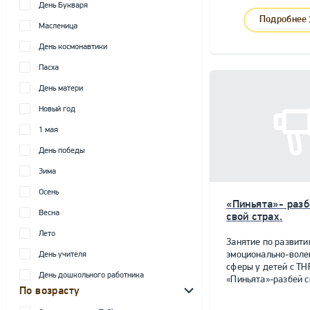
День Букваря
Подробнее
Масленица
День космонавтики
Пасха
День матери
Новый год
1 мая
День победы
Зима
Осень
«Пиньята»- разб
Весна
свой страх.
Лето
Занятие по развит
эмоционально-воле
День учителя
сферы у детей с ТН
День дошкольного работника
«Пиньята»-разбей с
По возрасту