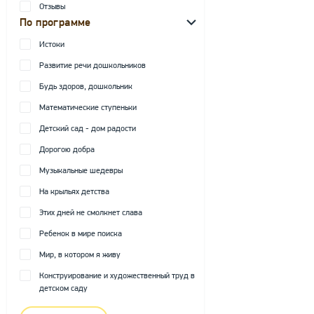
Отзывы
По программе
Истоки
Развитие речи дошкольников
Будь здоров, дошкольник
Математические ступеньки
Детский сад - дом радости
Дорогою добра
Музыкальные шедевры
На крыльях детства
Этих дней не смолкнет слава
Ребенок в мире поиска
Мир, в котором я живу
Конструирование и художественный труд в
детском саду