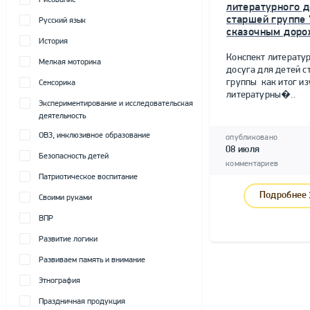
Рисование
литературного д
старшей группе 
Русский язык
сказочным доро
История
Конспект литерату
Мелкая моторика
досуга для детей 
группы как итог и
Сенсорика
литературны�..
Экспериментирование и исследовательская
деятельность
ОВЗ, инклюзивное образование
опубликовано
08 июля
Безопасность детей
комментариев
Патриотическое воспитание
Подробнее
Своими руками
ВПР
Развитие логики
Развиваем память и внимание
Этнография
Праздничная продукция