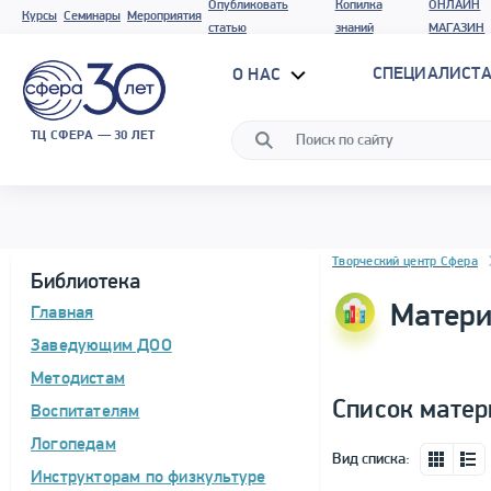
Опубликовать
Копилка
ОНЛАЙН
Курсы
Семинары
Мероприятия
статью
знаний
МАГАЗИН
СПЕЦИАЛИСТА
О НАС
ТЦ СФЕРА — 30 ЛЕТ
Блок новостей
Творческий центр Сфера
Библиотека
Матери
Главная
Заведующим ДОО
Методистам
Список матер
Воспитателям
Логопедам
Вид списка:
Инструкторам по физкультуре