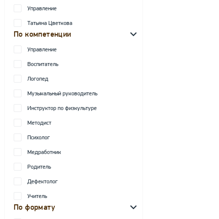
Управление
Татьяна Цветкова
По компетенции
Управление
Воспитатель
Логопед
Музыкальный руководитель
Инструктор по физкультуре
Методист
Психолог
Медработник
Родитель
Дефектолог
Учитель
По формату