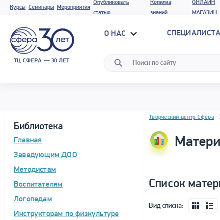
Опубликовать
Копилка
ОНЛАЙН
Курсы
Семинары
Мероприятия
статью
знаний
МАГАЗИН
СПЕЦИАЛИСТА
О НАС
ТЦ СФЕРА — 30 ЛЕТ
Блок новостей
Творческий центр Сфера
Библиотека
Матери
Главная
Заведующим ДОО
Методистам
Список матер
Воспитателям
Логопедам
Вид списка:
Инструкторам по физкультуре