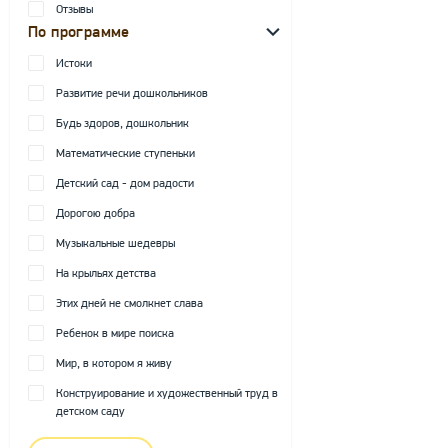
Отзывы
По программе
Истоки
Развитие речи дошкольников
Будь здоров, дошкольник
Математические ступеньки
Детский сад - дом радости
Дорогою добра
Музыкальные шедевры
На крыльях детства
Этих дней не смолкнет слава
Ребенок в мире поиска
Мир, в котором я живу
Конструирование и художественный труд в
детском саду