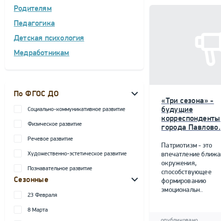
Родителям
Педагогика
Детская психология
Медработникам
По ФГОС ДО
«Три сезона» -
будущие
Социально-коммуникативное развитие
корреспонденты
Физическое развитие
города Павлово.
Речевое развитие
Патриотизм - это
Художественно-эстетическое развитие
впечатление ближ
окружения,
Познавательное развитие
способствующее
Сезонные
формированию
эмоциональн..
23 Февраля
8 Марта
опубликовано