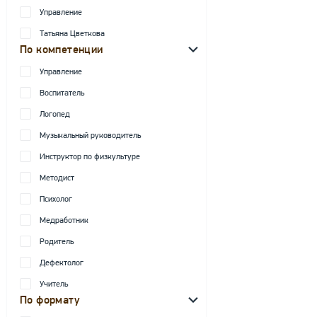
Управление
Татьяна Цветкова
По компетенции
Управление
Воспитатель
Логопед
Музыкальный руководитель
Инструктор по физкультуре
Методист
Психолог
Медработник
Родитель
Дефектолог
Учитель
По формату