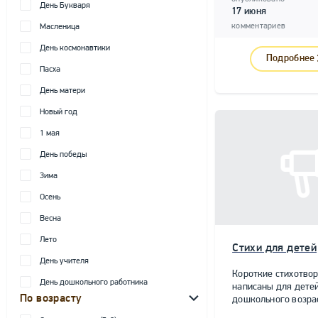
День Букваря
17 июня
комментариев
Масленица
День космонавтики
Подробнее
Пасха
День матери
Новый год
1 мая
День победы
Зима
Осень
Весна
Лето
Стихи для детей
День учителя
Короткие стихотво
День дошкольного работника
написаны для дете
По возрасту
дошкольного возра