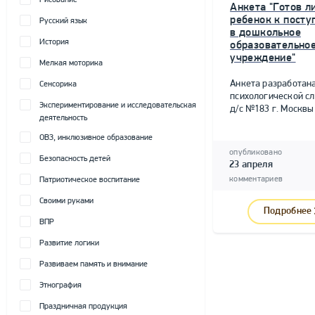
Рисование
Анкета "Готов л
ребенок к пост
Русский язык
в дошкольное
История
образовательно
учреждение"
Мелкая моторика
Анкета разработан
Сенсорика
психологической с
Экспериментирование и исследовательская
д/с №183 г. Москвы
деятельность
ОВЗ, инклюзивное образование
опубликовано
Безопасность детей
23 апреля
комментариев
Патриотическое воспитание
Своими руками
Подробнее
ВПР
Развитие логики
Развиваем память и внимание
Этнография
Праздничная продукция