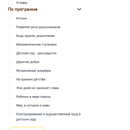
Отзывы
По программе
Истоки
Развитие речи дошкольников
Будь здоров, дошкольник
Математические ступеньки
Детский сад - дом радости
Дорогою добра
Музыкальные шедевры
На крыльях детства
Этих дней не смолкнет слава
Ребенок в мире поиска
Мир, в котором я живу
Конструирование и художественный труд в
детском саду