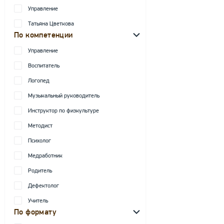
Управление
Татьяна Цветкова
По компетенции
Управление
Воспитатель
Логопед
Музыкальный руководитель
Инструктор по физкультуре
Методист
Психолог
Медработник
Родитель
Дефектолог
Учитель
По формату