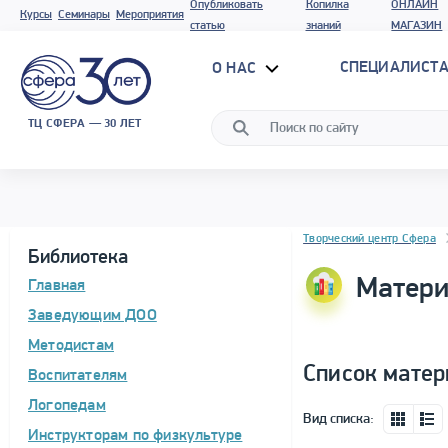
Опубликовать
Копилка
ОНЛАЙН
Курсы
Семинары
Мероприятия
статью
знаний
МАГАЗИН
СПЕЦИАЛИСТА
О НАС
ТЦ СФЕРА — 30 ЛЕТ
Блок новостей
Творческий центр Сфера
Библиотека
Матери
Главная
Заведующим ДОО
Методистам
Список матер
Воспитателям
Логопедам
Вид списка:
Инструкторам по физкультуре