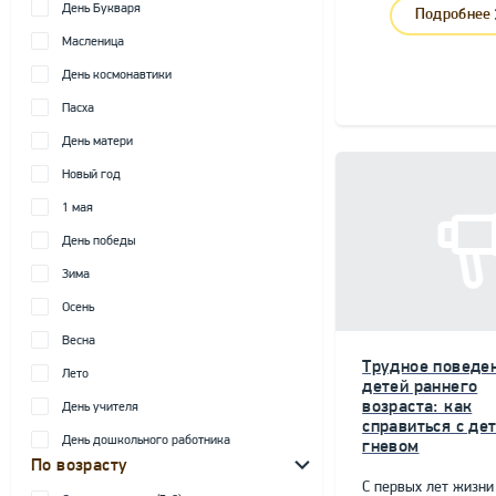
День Букваря
Подробнее
Масленица
День космонавтики
Пасха
День матери
Новый год
1 мая
День победы
Зима
Осень
Весна
Трудное поведе
Лето
детей раннего
возраста: как
День учителя
справиться с де
День дошкольного работника
гневом
По возрасту
С первых лет жизни