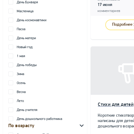
День Букваря
17 июня
комментариев
Масленица
День космонавтики
Подробнее
Пасха
День матери
Новый год
1 мая
День победы
Зима
Осень
Весна
Лето
Стихи для детей
День учителя
Короткие стихотво
День дошкольного работника
написаны для дете
По возрасту
дошкольного возра