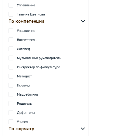
Управление
Татьяна Цветкова
По компетенции
Управление
Воспитатель
Логопед
Музыкальный руководитель
Инструктор по физкультуре
Методист
Психолог
Медработник
Родитель
Дефектолог
Учитель
По формату