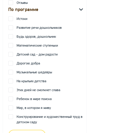
Отзывы
По программе
Истоки
Развитие речи дошкольников
Будь здоров, дошкольник
Математические ступеньки
Детский сад - дом радости
Дорогою добра
Музыкальные шедевры
На крыльях детства
Этих дней не смолкнет слава
Ребенок в мире поиска
Мир, в котором я живу
Конструирование и художественный труд в
детском саду