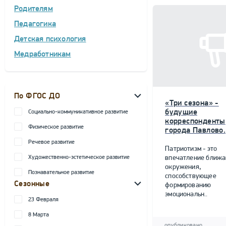
Родителям
Педагогика
Детская психология
Медработникам
По ФГОС ДО
«Три сезона» -
будущие
Социально-коммуникативное развитие
корреспонденты
Физическое развитие
города Павлово.
Речевое развитие
Патриотизм - это
Художественно-эстетическое развитие
впечатление ближ
окружения,
Познавательное развитие
способствующее
Сезонные
формированию
эмоциональн..
23 Февраля
8 Марта
опубликовано