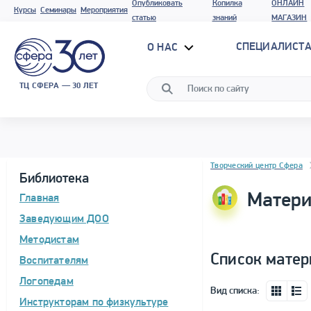
Опубликовать
Копилка
ОНЛАЙН
Курсы
Семинары
Мероприятия
статью
знаний
МАГАЗИН
СПЕЦИАЛИСТА
О НАС
ТЦ СФЕРА — 30 ЛЕТ
Блок новостей
Творческий центр Сфера
Библиотека
Матери
Главная
Заведующим ДОО
Методистам
Список матер
Воспитателям
Логопедам
Вид списка:
Инструкторам по физкультуре