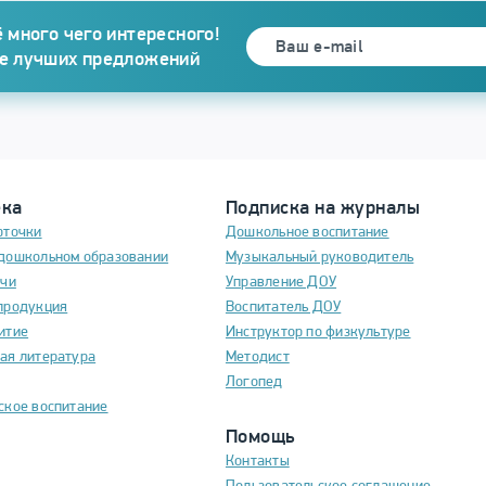
 много чего интересного!
се лучших предложений
ека
Подписка на журналы
рточки
Дошкольное воспитание
дошкольном образовании
Музыкальный руководитель
ечи
Управление ДОУ
продукция
Воспитатель ДОУ
итие
Инструктор по физкультуре
ая литература
Методист
Логопед
ское воспитание
Помощь
Контакты