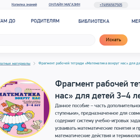
Копилка знаний
ОНЛАЙН МАГАЗИН
+74956567505
ТАМ ДО
РОДИТЕЛЯМ
БИБЛИОТЕКА
МЕ
Искать
Фрагмент рабочей тетради «Математика вокруг нас» для де
латные материалы
Фрагмент рабочей те
нас» для детей 3–4 л
Данное пособие – часть дополнительн
ступеньки», предназначенное для совме
содержит систему учебно-игровых зада
усваивать математические понятия и п
математические действия и терминоло