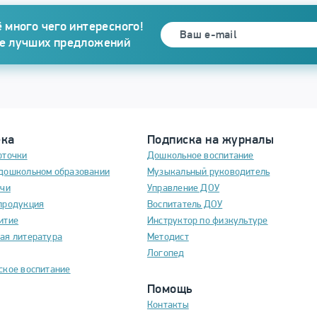
 много чего интересного!
се лучших предложений
ека
Подписка на журналы
рточки
Дошкольное воспитание
дошкольном образовании
Музыкальный руководитель
ечи
Управление ДОУ
продукция
Воспитатель ДОУ
итие
Инструктор по физкультуре
ая литература
Методист
Логопед
ское воспитание
Помощь
Контакты