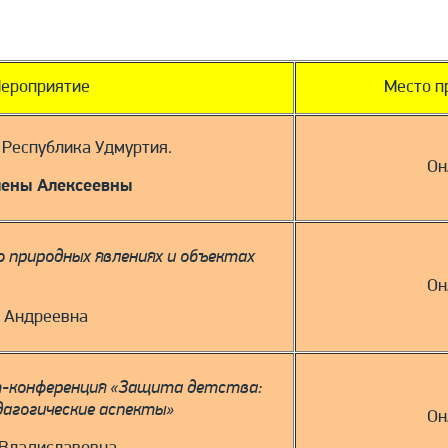
ероприятие
Место п
. Республика Удмуртия.
Он
лены Алексеевны
о природных явлениях и объектах
Он
 Андреевна
т-конференция «Защита детства:
дагогические аспекты»
Он