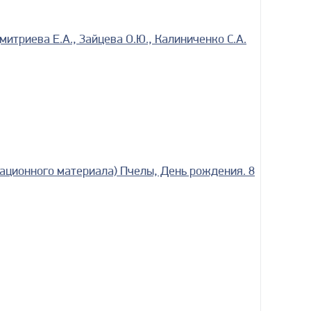
триева Е.А., Зайцева О.Ю., Калиниченко С.А.
ационного материала) Пчелы, День рождения. 8