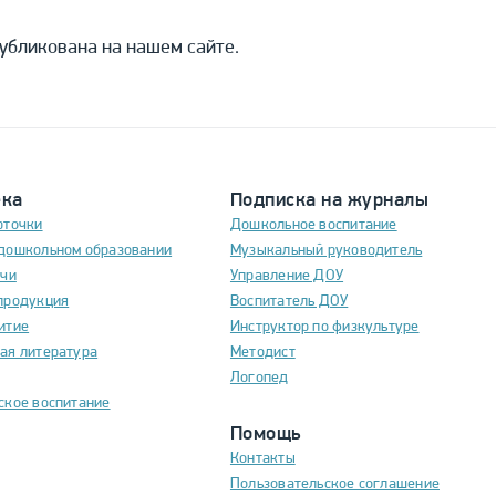
убликована на нашем сайте.
ека
Подписка на журналы
рточки
Дошкольное воспитание
дошкольном образовании
Музыкальный руководитель
ечи
Управление ДОУ
продукция
Воспитатель ДОУ
итие
Инструктор по физкультуре
ая литература
Методист
Логопед
ское воспитание
Помощь
Контакты
Пользовательское соглашение