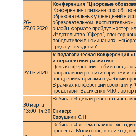
Конференция "Цифровые образова
Конференция призвана способствов
образовательных учреждений к ис
26-
образовательном, воспитательном,
27.03.2020
онлайн-формате пройдут мастер-кл
Издательство "Сфера", спонсор кон
победителей в номинациях "Робора
среда учреждения".
V педагогическая конференция «
и перспективы развития».
Цель конференции – обмен педагог
27.03.2020
направлений развития оригами и о
внедрением оригами в учебный проц
В рамках конференции свою книгу 
представит Василенко М,Ю,, автор 
Вебинар «Сделай ребёнка счастливы
30 марта
13:00-14:30
Спикер:
Савушкин С.Н.
Вебинар «Система научно- методич
процесса. Мониториг, как метод ко