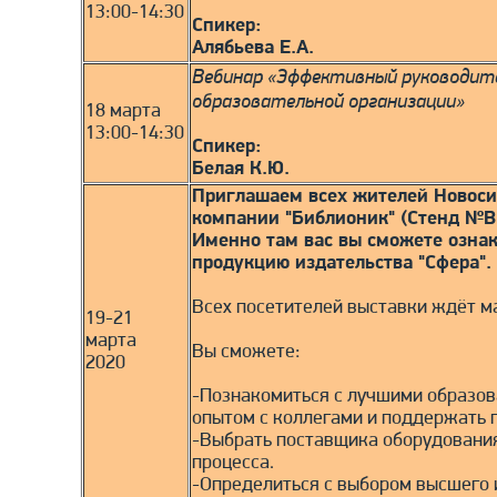
13:00-14:30
Спикер:
Алябьева Е.А.
Вебинар «Эффективный руководит
образовательной организации»
18 марта
13:00-14:30
Спикер:
Белая К.Ю.
Приглашаем всех жителей Новосиб
компании "Библионик" (Стенд №B
Именно там вас вы сможете ознак
продукцию издательства "Сфера".
Всех посетителей выставки ждёт м
19-21
марта
Вы сможете:
2020
-Познакомиться с лучшими образов
опытом с коллегами и поддержать 
-Выбрать поставщика оборудования
процесса.
-Определиться с выбором высшего 