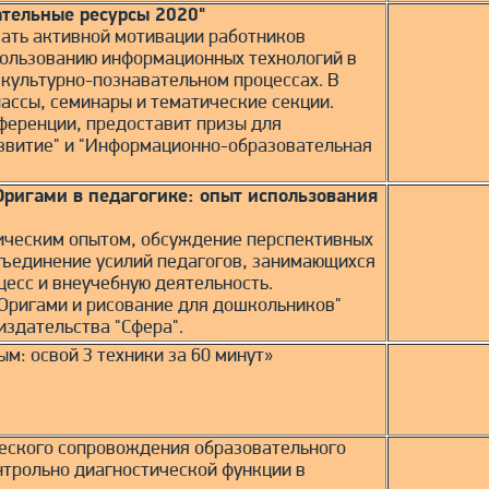
тельные ресурсы 2020"
ать активной мотивации работников
пользованию информационных технологий в
 культурно-познавательном процессах. В
ассы, семинары и тематические секции.
ференции, предоставит призы для
звитие" и "Информационно-образовательная
Оригами в педагогике: опыт использования
ическим опытом, обсуждение перспективных
бъединение усилий педагогов, занимающихся
есс и внеучебную деятельность.
"Оригами и рисование для дошкольников"
издательства "Сфера".
м: освой 3 техники за 60 минут»
еского сопровождения образовательного
нтрольно диагностической функции в