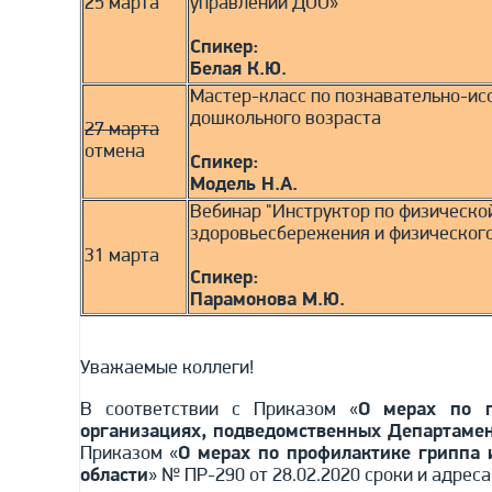
25 марта
управлении ДОО»
Спикер:
Белая К.Ю.
Мастер-класс по познавательно-ис
дошкольного возраста
27 марта
отмена
Спикер:
Модель Н.А.
Вебинар "Инструктор по физическо
здоровьесбережения и физического
31 марта
Спикер:
Парамонова М.Ю.
Уважаемые коллеги!
В соответствии с Приказом «
О мерах по п
организациях, подведомственных Департамент
Приказом «
О мерах по профилактике гриппа 
области
» № ПР-290 от 28.02.2020 сроки и адрес