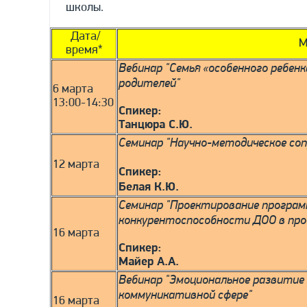
школы.
Дата/
М
время*
Вебинар "Семья «особенного ребен
родителей"
6 марта
13:00-14:30
Спикер:
Танцюра С.Ю.
Семинар "Научно-методическое со
12 марта
Спикер:
Белая К.Ю.
Семинар "Проектирование програм
конкурентоспособности ДОО в про
16 марта
Спикер:
Майер А.А.
Вебинар "Эмоциональное развитие 
коммуникативной сфере"
16 марта