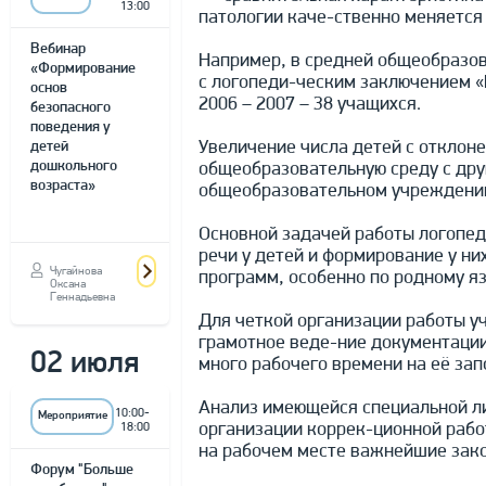
13:00
патологии каче-ственно меняется
Вебинар
Например, в средней общеобразов
«Формирование
с логопеди-ческим заключением «Н
основ
2006 – 2007 – 38 учащихся.
безопасного
поведения у
Увеличение числа детей с отклоне
детей
дошкольного
общеобразовательную среду с дру
возраста»
общеобразовательном учреждени
Основной задачей работы логопед
речи у детей и формирование у н
Чугайнова
программ, особенно по родному яз
Оксана
Геннадьевна
Для четкой организации работы у
грамотное веде-ние документаци
02 июля
много рабочего времени на её зап
Анализ имеющейся специальной л
10:00-
Мероприятие
организации коррек-ционной рабо
18:00
на рабочем месте важнейшие зак
Форум "Больше