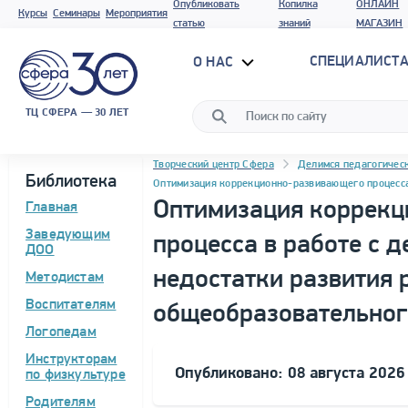
Опубликовать
Копилка
ОНЛАЙН
Курсы
Семинары
Мероприятия
статью
знаний
МАГАЗИН
СПЕЦИАЛИСТА
О НАС
ТЦ СФЕРА — 30 ЛЕТ
Навигация
Программа материала
Творческий центр Сфера
Делимся педагогичес
Библиотека
Оптимизация коррекционно-развивающего процесса
Оптимизация коррекц
Главная
Заведующим
процесса в работе с 
ДОО
недостатки развития 
Методистам
Воспитателям
общеобразовательног
Логопедам
Инструкторам
Опубликовано: 08 августа 2026
по физкультуре
Родителям