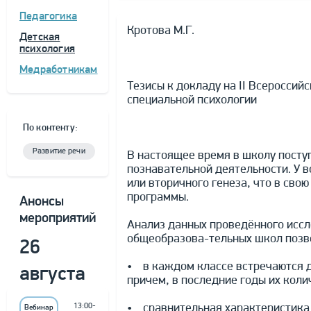
Педагогика
Кротова М.Г.
Детская
психология
Медработникам
Тезисы к докладу на II Всероссий
специальной психологии
По контенту:
Развитие речи
В настоящее время в школу посту
познавательной деятельности. У в
или вторичного генеза, что в сво
программы.
Анонсы
мероприятий
Анализ данных проведённого иссл
общеобразова-тельных школ позв
26
• в каждом классе встречаются 
августа
причем, в последние годы их коли
• сравнительная характеристика 
13:00-
Вебинар