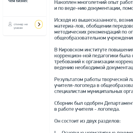
чем бизнес"
Накоплен многолетний опыт работ
и по веде-нию документации, пом
Исходя из вышесказанного, возни
спикер не
материа-лов, обобщении передово
указан
методических рекомендаций по оп
общеобразовательном учреждени
В Кировском институте повышения
коррекцион-ной педагогики была 
требований к организации коррек
ведению необходимой документац
Результатом работы творческой л
учителя-логопеда в общеобразов
специалистам муниципальных орга
Сборник был одобрен Департамент
в работе учителя - логопеда.
Он состоит из двух разделов: