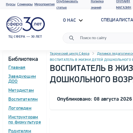
Опубликовать
Копилка
ОНЛАЙН
Курсы
Семинары
Мероприятия
статью
знаний
МАГАЗИН
СПЕЦИАЛИСТА
О НАС
ТЦ СФЕРА — 30 ЛЕТ
Навигация
Программа материала
Творческий центр Сфера
Делимся педагогичес
Библиотека
ВОСПИТАТЕЛЬ В ЖИЗНИ ДЕТЕЙ ДОШКОЛЬНОГО 
ВОСПИТАТЕЛЬ В ЖИ
Главная
Заведующим
ДОШКОЛЬНОГО ВОЗР
ДОО
Методистам
Опубликовано: 08 августа 2026
Воспитателям
Логопедам
Инструкторам
по физкультуре
Родителям