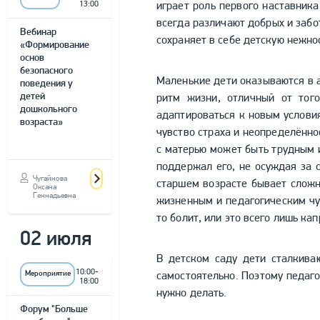
13:00
играет роль первого наставника
всегда различают добрых и забо
Вебинар
сохраняет в себе детскую нежнос
«Формирование
основ
безопасного
Маленькие дети оказываются в 
поведения у
детей
ритм жизни, отличный от того
дошкольного
адаптироваться к новым условия
возраста»
чувство страха и неопределённо
с матерью может быть трудным 
поддержал его, не осуждая за с
Чугайнова
старшем возрасте бывает сложн
Оксана
Геннадьевна
жизненным и педагогическим чут
то болит, или это всего лишь кап
02 июля
В детском саду дети сталкива
10:00-
Мероприятие
самостоятельно. Поэтому педаго
18:00
нужно делать.
Форум "Больше