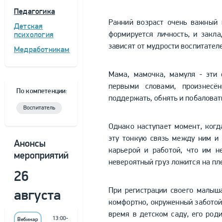
Педагогика
Ранний возраст очень важный 
Детская
формируется личность, и закл
психология
зависят от мудрости воспитателе
Медработникам
Мама, мамочка, мамуля - эти 
первыми словами, произнесё
По компетенции:
поддержать, обнять и побаловат
Воспитатель
Однако наступает момент, когд
эту тонкую связь между ним и 
Анонсы
карьерой и работой, что им н
мероприятий
невероятный груз ложится на пл
26
При регистрации своего малыша
августа
комфортно, окруженный заботой
время в детском саду, его роди
13:00-
Вебинар