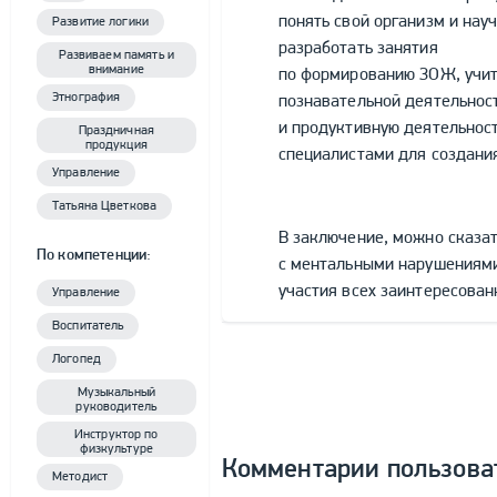
понять свой организм и нау
Развитие логики
разработать занятия
Развиваем память и
внимание
по формированию ЗОЖ, учит
Этнография
познавательной деятельнос
и продуктивную деятельност
Праздничная
продукция
специалистами для создани
Управление
Татьяна Цветкова
В заключение, можно сказа
По компетенции:
с ментальными нарушениями
участия всех заинтересован
Управление
Воспитатель
Логопед
Музыкальный
руководитель
Инструктор по
физкультуре
Комментарии пользова
Методист