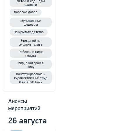
Детский сад - дом
радости
Дорогою добра
Музыкальные
шедевры
На крыльях детства
Этих дней не
смолкнет слава
Ребенок в мире
поиска
Мир, в котором я
живу
Конструирование и
художественный труд
в детском саду
Анонсы
мероприятий
26 августа