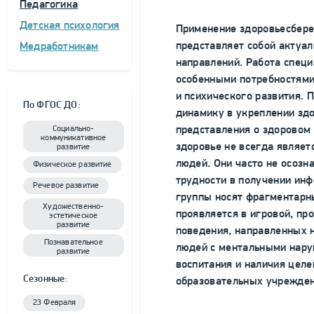
Педагогика
Детская психология
Применение здоровьесбере
представляет собой актуа
Медработникам
направлений. Работа специ
особенными потребностями
и психического развития.
По ФГОС ДО:
динамику в укреплении здо
представления о здоровом
Социально-
коммуникативное
здоровье не всегда являе
развитие
людей. Они часто не осозн
Физическое развитие
трудности в получении инф
Речевое развитие
группы носят фрагментарны
Художественно-
проявляется в игровой, пр
эстетическое
развитие
поведения, направленных 
Познавательное
людей с ментальными нару
развитие
воспитания и наличия цел
Сезонные:
образовательных учрежден
23 Февраля