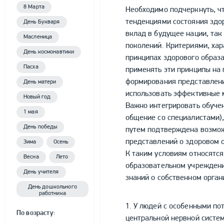
8 Марта
Необходимо подчеркнуть, ч
тенденциями состояния здо
День Букваря
вклад в будущее нации, так
Масленица
поколений. Критериями, хар
День космонавтики
принципах здорового образа 
Пасха
применять эти принципы на 
формирования представлен
День матери
использовать эффективные 
Новый год
Важно интегрировать обучен
1 мая
общение со специалистами)
День победы
путем подтверждена возмо
представлений о здоровом о
Зима
Осень
К таким условиям относятся
Весна
Лето
образовательном учреждени
День учителя
знаний о собственном орган
День дошкольного
работника
1. У людей с особенными п
По возрасту:
центральной нервной систе