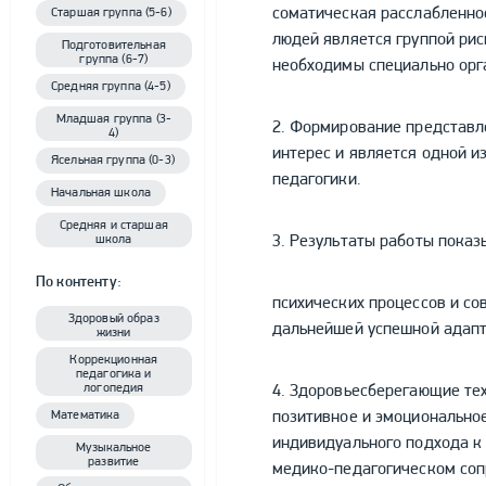
соматическая расслабленнос
Старшая группа (5-6)
людей является группой рис
Подготовительная
группа (6-7)
необходимы специально орг
Средняя группа (4-5)
Младшая группа (3-
2. Формирование представл
4)
интерес и является одной и
Ясельная группа (0-3)
педагогики.
Начальная школа
Средняя и старшая
3. Результаты работы пока
школа
По контенту:
психических процессов и со
Здоровый образ
дальнейшей успешной адапт
жизни
Коррекционная
педагогика и
логопедия
4. Здоровьесберегающие те
позитивное и эмоциональное
Математика
индивидуального подхода к 
Музыкальное
развитие
медико-педагогическом соп