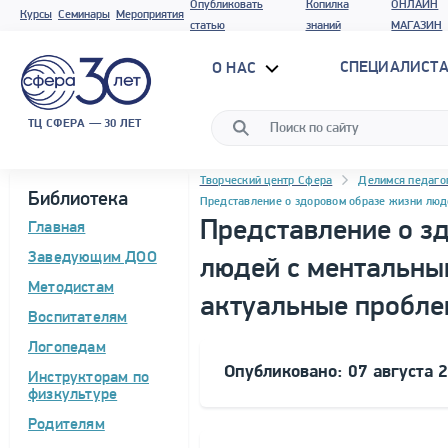
Опубликовать
Копилка
ОНЛАЙН
Курсы
Семинары
Мероприятия
статью
знаний
МАГАЗИН
СПЕЦИАЛИСТА
О НАС
ТЦ СФЕРА — 30 ЛЕТ
Навигация
Программа материала
Творческий центр Сфера
Делимся педаго
Библиотека
Представление о здоровом образе жизни люд
Представление о з
Главная
Заведующим ДОО
людей с ментальны
Методистам
актуальные пробле
Воспитателям
Логопедам
Опубликовано: 07 августа 
Инструкторам по
физкультуре
Родителям