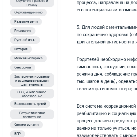
Обучение грамоте и
процесса, направлена на д
письму
его потенциальным возможн
Окружающий мир
Развитие речи
5. Для людей с ментальным
Рисование
по сохранению здоровья (со
Русский язык
двигательной активности в 
История
Мелкая моторика
Родителей необходимо инфо
гимнастика, экскурсии, по
Сенсорика
режима дня; соблюдение пра
Экспериментирование
и исследовательская
тыс. шагов в день); одевать
деятельность
телевизора и компьютера; в
ОВЗ, инклюзивное
образование
Безопасность детей
Вся система коррекционной
реабилитацию и социальную
Патриотическое
воспитание
процесс должен предусматр
Своими руками
важно не только учиться, н
ВПР
взаимодействовать с миром,