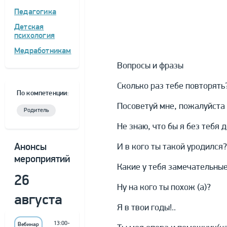
Педагогика
Детская
психология
Медработникам
Вопросы и фразы
Сколько раз тебе повторять
По компетенции:
Посоветуй мне, пожалуйста
Родитель
Не знаю, что бы я без тебя де
И в кого ты такой уродился?
Анонсы
мероприятий
Какие у тебя замечательные 
26
Ну на кого ты похож (а)?
августа
Я в твои годы!..
13:00-
Вебинар