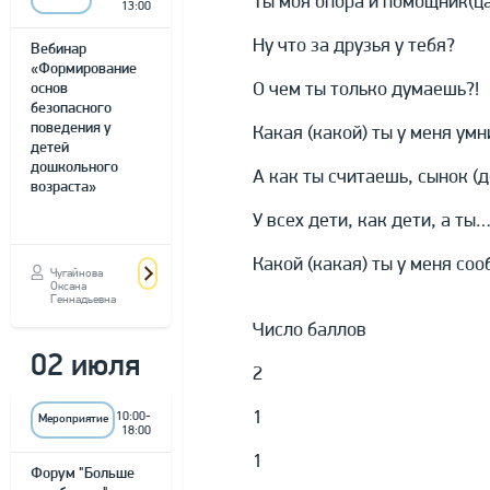
Ты моя опора и помощник(ца
13:00
Ну что за друзья у тебя?
Вебинар
«Формирование
О чем ты только думаешь?!
основ
безопасного
поведения у
Какая (какой) ты у меня умни
детей
дошкольного
А как ты считаешь, сынок (до
возраста»
У всех дети, как дети, а ты…
Какой (какая) ты у меня сообр
Чугайнова
Оксана
Геннадьевна
Число баллов
02 июля
2
1
10:00-
Мероприятие
18:00
1
Форум "Больше