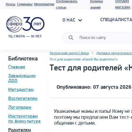
Опубликовать
Копилка
ОНЛАЙН
Курсы
Семинары
Мероприятия
статью
знаний
МАГАЗИН
СПЕЦИАЛИСТА
О НАС
ТЦ СФЕРА — 30 ЛЕТ
Навигация
Программа материала
Творческий центр Сфера
Делимся педагогичес
Библиотека
Тест для родителей «Какой Вы родитель?»
Тест для родителей «
Главная
Заведующим
ДОО
Опубликовано: 07 августа 2026
Методистам
Воспитателям
Логопедам
Уважаемые мамы и папы! Кому не 
Инструкторам
поэтому мы предлагаем Вам тест-и
по физкультуре
общении с детьми.
Родителям