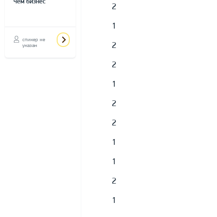
чем бизнес"
2
1
спикер не
2
указан
2
1
2
2
1
1
2
1