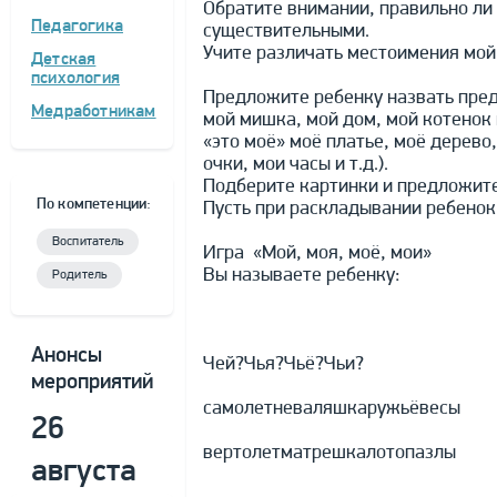
Обратите внимании, правильно ли 
Педагогика
существительными.
Учите различать местоимения мой,
Детская
психология
Предложите ребенку назвать пред
Медработникам
мой мишка, мой дом, мой котенок и 
«это моё» моё платье, моё дерево,
очки, мои часы и т.д.).
Подберите картинки и предложите 
По компетенции:
Пусть при раскладывании ребенок 
Воспитатель
Игра «Мой, моя, моё, мои»
Вы называете ребенку:
Родитель
Анонсы
Чей?Чья?Чьё?Чьи?
мероприятий
самолетневаляшкаружьёвесы
26
вертолетматрешкалотопазлы
августа