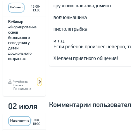
грузовикскакалкадомино
13:00-
Вебинар
13:00
волчокмашина
Вебинар
«Формирование
пистолетрыбка
основ
безопасного
и т.д.
поведения у
Если ребенок произнес неверно, то
детей
дошкольного
Желаем приятного общения!
возраста»
Чугайнова
Оксана
Геннадьевна
Комментарии пользовате
02 июля
10:00-
Мероприятие
18:00