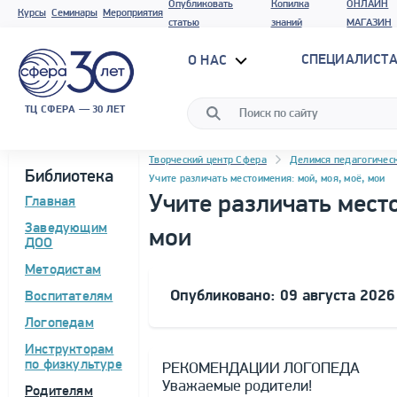
Опубликовать
Копилка
ОНЛАЙН
Курсы
Семинары
Мероприятия
статью
знаний
МАГАЗИН
СПЕЦИАЛИСТА
О НАС
ТЦ СФЕРА — 30 ЛЕТ
Навигация
Программа материала
Творческий центр Сфера
Делимся педагогичес
Библиотека
Учите различать местоимения: мой, моя, моё, мои
Учите различать место
Главная
Заведующим
мои
ДОО
Методистам
Опубликовано: 09 августа 2026
Воспитателям
Логопедам
Инструкторам
по физкультуре
РЕКОМЕНДАЦИИ ЛОГОПЕДА
Уважаемые родители!
Родителям