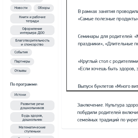
Новости
Обзоры
В рамках занятия проводили
Книги и рабочие
«Самые полезные продукты»
тетради
Оформление
интерьера ДОО
Семинары для родителей: «
Благотворительность
праздники», «Длительные п
и спонсорство
События
«Круглый стол с родителям
Партнеры
«Если хочешь быть здоров, 
Отзывы
По программе:
Выпуск буклетов «Много ви
Истоки
Развитие речи
Заключение. Культура здоро
дошкольников
побудили родителей включи
Будь здоров,
семейных традиций по укре
дошкольник
Математические
ступеньки