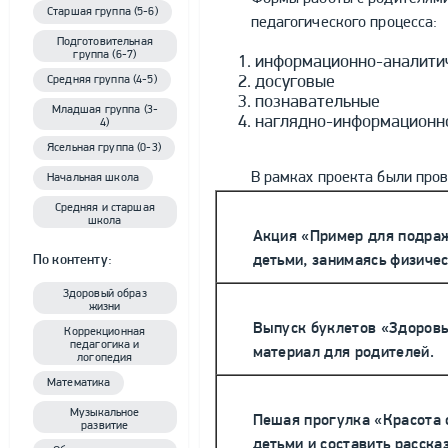
Старшая группа (5-6)
педагогического процесса:
Подготовительная
группа (6-7)
информационно-аналити
досуговые
Средняя группа (4-5)
познавательные
Младшая группа (3-
наглядно-информационн
4)
Ясельная группа (0-3)
В рамках проекта были про
Начальная школа
Средняя и старшая
школа
Акция «Пример для подраж
детьми, занимаясь физичес
По контенту:
Здоровый образ
жизни
Выпуск буклетов «Здоров
Коррекционная
педагогика и
материал для родителей.
логопедия
Математика
Музыкальное
Пешая прогулка «Красота 
развитие
детьми и составить расска