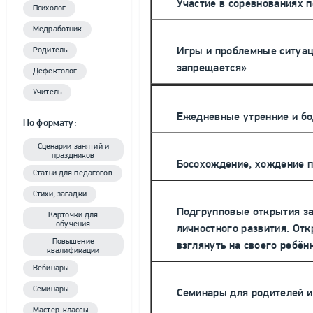
Участие в соревнованиях 
Психолог
Медработник
Игры и проблемные ситуац
Родитель
запрещается»
Дефектолог
Учитель
Ежедневные утренние и бо
По формату:
Сценарии занятий и
праздников
Босохождение, хождение п
Статьи для педагогов
Стихи, загадки
Подгрупповые открытия за
Карточки для
обучения
личностного развития. Отк
Повышение
взглянуть на своего реб
квалификации
Вебинары
Семинары
Семинары для родителей и 
Мастер-классы