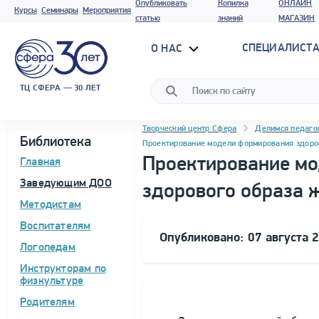
Опубликовать
Копилка
ОНЛАЙН
Курсы
Семинары
Мероприятия
статью
знаний
МАГАЗИН
СПЕЦИАЛИСТА
О НАС
ТЦ СФЕРА — 30 ЛЕТ
Навигация
Программа материала
Творческий центр Сфера
Делимся педаго
Библиотека
Проектирование модели формирования здоров
Проектирование м
Главная
Заведующим ДОО
здорового образа ж
Методистам
Воспитателям
Опубликовано: 07 августа 
Логопедам
Инструкторам по
физкультуре
Родителям