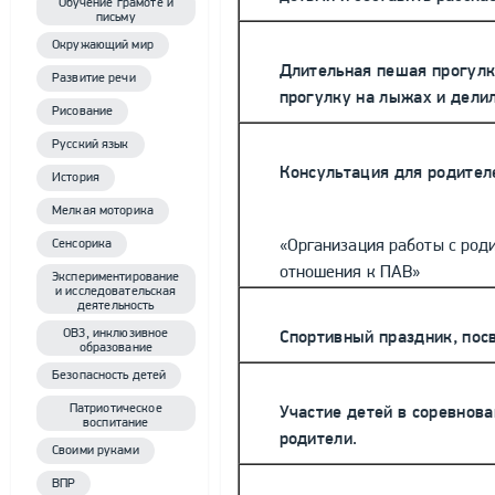
Обучение грамоте и
письму
Окружающий мир
Длительная пешая прогулк
Развитие речи
прогулку на лыжах и дели
Рисование
Русский язык
Консультация для родител
История
Мелкая моторика
«Организация работы с род
Сенсорика
отношения к ПАВ»
Экспериментирование
и исследовательская
деятельность
ОВЗ, инклюзивное
Спортивный праздник, пос
образование
Безопасность детей
Патриотическое
Участие детей в соревнов
воспитание
родители.
Своими руками
ВПР