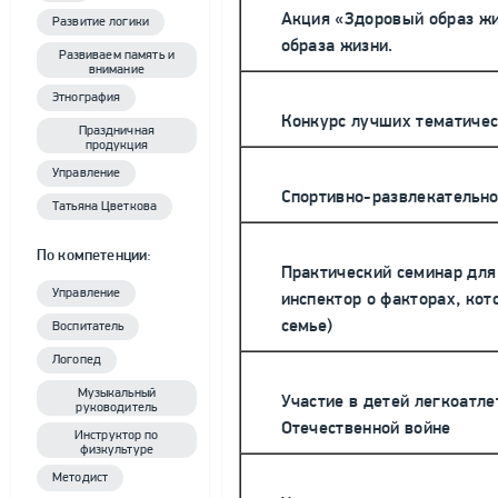
Акция «Здоровый образ жи
Развитие логики
образа жизни.
Развиваем память и
внимание
Этнография
Конкурс лучших тематичес
Праздничная
продукция
Управление
Спортивно-развлекательно
Татьяна Цветкова
По компетенции:
Практический семинар для
Управление
инспектор о факторах, ко
семье)
Воспитатель
Логопед
Музыкальный
Участие в детей легкоатл
руководитель
Отечественной войне
Инструктор по
физкультуре
Методист