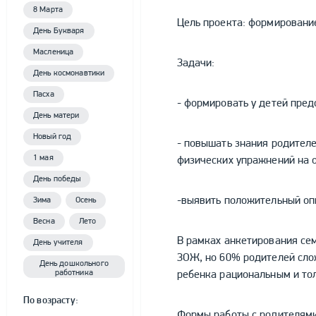
8 Марта
Цель проекта: формировани
День Букваря
Масленица
Задачи:
День космонавтики
Пасха
- формировать у детей пред
День матери
Новый год
- повышать знания родителе
1 мая
физических упражнений на 
День победы
-выявить положительный оп
Зима
Осень
Весна
Лето
В рамках анкетирования се
День учителя
ЗОЖ, но 60% родителей сло
День дошкольного
работника
ребенка рациональным и то
По возрасту:
Формы работы с родителями