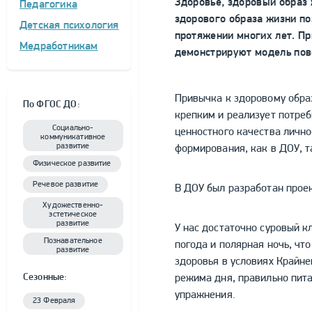
Здоровье, здоровый образ
Педагогика
здорового образа жизни по
Детская психология
протяжении многих лет. Пр
Медработникам
демонстрируют модель пов
Привычка к здоровому обра
По ФГОС ДО:
крепким и реализует потреб
Социально-
ценностного качества лично
коммуникативное
развитие
формирования, как в ДОУ, та
Физическое развитие
Речевое развитие
В ДОУ был разработан проек
Художественно-
эстетическое
развитие
У нас достаточно суровый к
Познавательное
погода и полярная ночь, чт
развитие
здоровья в условиях Крайн
Сезонные:
режима дня, правильно пита
упражнения.
23 Февраля