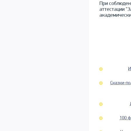
При соблюден
аттестации "
академически
И
Сказки-по
100 ф