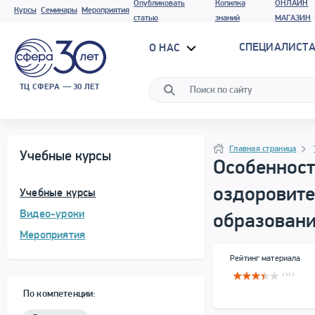
Опубликовать
Копилка
ОНЛАЙН
Курсы
Семинары
Мероприятия
статью
знаний
МАГАЗИН
СПЕЦИАЛИСТА
О НАС
ТЦ СФЕРА — 30 ЛЕТ
Программа материала
Навигация
Главная страница
Учебные курсы
Особенност
оздоровите
Учебные курсы
Видео-уроки
образован
Мероприятия
Сводная информация
Рейтинг материала
( 11 )
По компетенции: