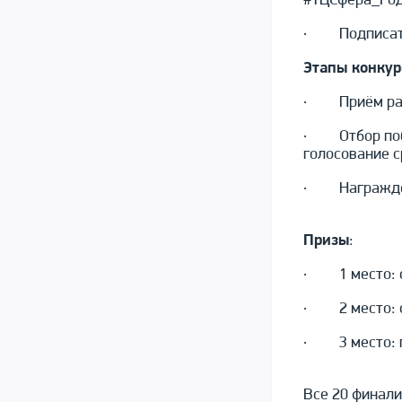
#ТЦСфера_Год
· Подписат
Этапы конкур
· Приём работ
· Отбор побе
голосование с
· Награждени
Призы
:
· 1 место: с
· 2 место: с
· 3 место: г
Все 20 финали