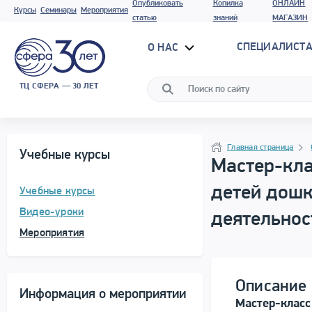
Опубликовать
Копилка
ОНЛАЙН
Курсы
Семинары
Мероприятия
статью
знаний
МАГАЗИН
СПЕЦИАЛИСТА
О НАС
ТЦ СФЕРА — 30 ЛЕТ
Программа материала
Навигация
Главная страница
Учебные курсы
Мастер-кла
детей дошк
Учебные курсы
Видео-уроки
деятельнос
Мероприятия
Описание 
Информация о мероприятии
Мастер-класс