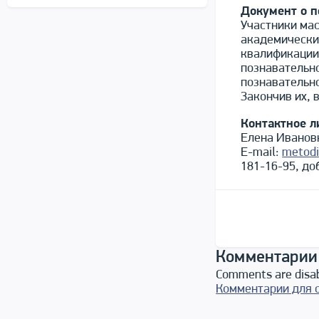
Документ о 
Участники мас
академических
квалификации
познавательн
познавательно
Закончив их, 
Контактное л
Елена Иванов
E-mail:
metodi
181-16-95, доб
Комментарии
Comments are disa
Комментарии для 