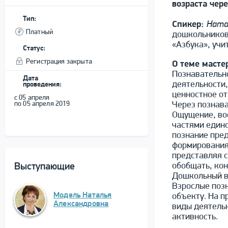
возраста чер
Тип:
Ната
Спикер:
Платный
дошкольников
«Азбука», учи
Статус:
Регистрация закрыта
О теме масте
Познавательн
Дата
деятельности,
проведения:
ценностное от
с 05 апреля
по 05 апреля 2019
Через познав
Ощущение, во
частями едино
познание пре
формирования
представляя с
обобщать, кон
Выступающие
Дошкольный в
Взрослые позн
Модель Наталья
объекту. На п
Александровна
виды деятель
активность.