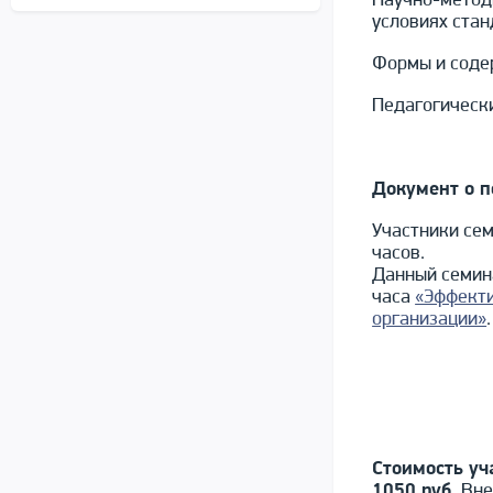
Научно-метод
условиях ста
Формы и соде
Педагогически
Документ о 
Участники сем
часов.
Данный семин
часа
«Эффекти
организации»
.
Стоимость уч
1050 руб.
Вне