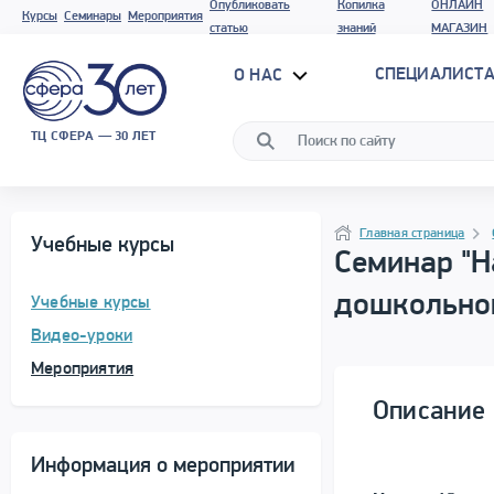
Опубликовать
Копилка
ОНЛАЙН
Курсы
Семинары
Мероприятия
статью
знаний
МАГАЗИН
СПЕЦИАЛИСТА
О НАС
ТЦ СФЕРА — 30 ЛЕТ
Программа материала
Навигация
Главная страница
Учебные курсы
Семинар "Н
дошкольног
Учебные курсы
Видео-уроки
Мероприятия
Описание 
Информация о мероприятии