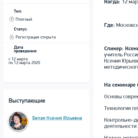
Когда:
12 мар
Тип:
Платный
Где:
Московска
Статус:
Регистрация открыта
Дата
Спикер: Ксен
проведения:
учитель Росси
с 12 марта
Ксения Юрьевн
по 12 марта 2020
методическог
На семинаре 
Основы совре
Выступающие
Технология п
Белая Ксения Юрьевна
Контрольно-д
деятельности