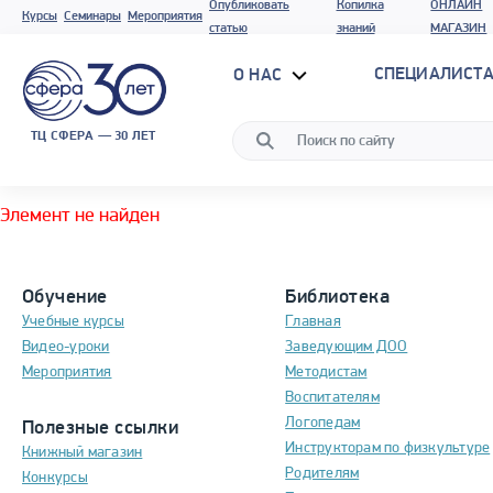
Опубликовать
Копилка
ОНЛАЙН
Курсы
Семинары
Мероприятия
статью
знаний
МАГАЗИН
СПЕЦИАЛИСТА
О НАС
ТЦ СФЕРА — 30 ЛЕТ
Элемент не найден
Обучение
Библиотека
Учебные курсы
Главная
Видео-уроки
Заведующим ДОО
Мероприятия
Методистам
Воспитателям
Логопедам
Полезные ссылки
Инструкторам по физкультуре
Книжный магазин
Родителям
Конкурсы