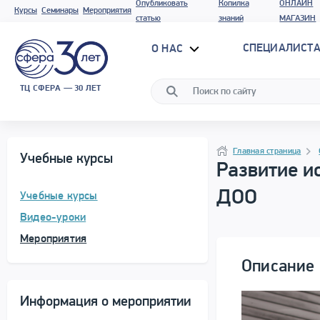
Опубликовать
Копилка
ОНЛАЙН
Курсы
Семинары
Мероприятия
статью
знаний
МАГАЗИН
СПЕЦИАЛИСТА
О НАС
ТЦ СФЕРА — 30 ЛЕТ
Программа материала
Навигация
Главная страница
Учебные курсы
Развитие и
ДОО
Учебные курсы
Видео-уроки
Мероприятия
Описание 
Информация о мероприятии