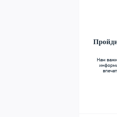
Пройди
Нам важн
информа
впечат