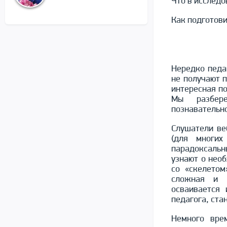
Что в исследо
Как подготови
Нередко педа
не получают п
интересная по
Мы разбере
познавательно
Слушатели ве
(для многих
парадоксальн
узнают о необ
со «скелетом
сложная и н
осваивается 
педагога, ста
Немного врем