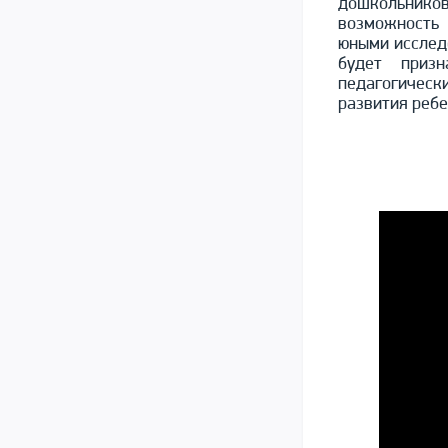
дошкольников
возможность
юными исследо
будет приз
педагогически
развития ребе