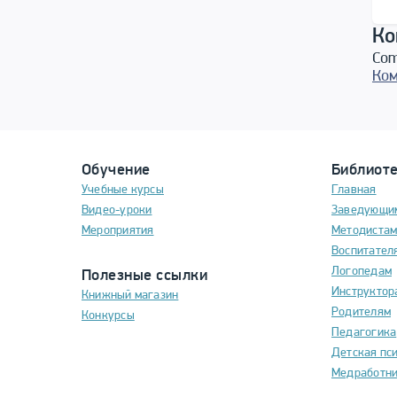
Ко
Com
Ком
Обучение
Библиот
Учебные курсы
Главная
Видео-уроки
Заведующи
Мероприятия
Методиста
Воспитател
Логопедам
Полезные ссылки
Инструктор
Книжный магазин
Родителям
Конкурсы
Педагогика
Детская пс
Медработн