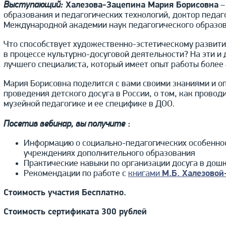
Выступающий:
Халезова-Зацепина Мария Борисовна
–
образования и педагогических технологий, доктор педаг
Международной академии наук педагогического образов
Что способствует художественно-эстетическому развити
в процессе культурно-досуговой деятельности? На эти и 
лучшего специалиста, который имеет опыт работы более 
Мария Борисовна поделится с вами своими знаниями и о
проведения детского досуга в России, о том, как провод
музейной педагогике и ее специфике в ДОО.
Посетив вебинар, вы получите
:
Информацию о социально-педагогических особеннос
учреждениях дополнительного образования
Практические навыки по организации досуга в дош
Рекомендации по работе с
книгами
М.Б. Халезово
Стоимость участия Бесплатно.
Стоимость сертификата 300 рублей