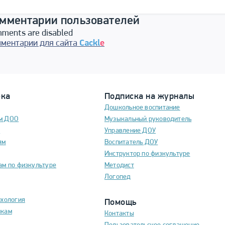
мментарии пользователей
ments are disabled
ментарии для сайта
Cackl
e
ека
Подписка на журналы
Дошкольное воспитание
м ДОО
Музыкальный руководитель
м
Управление ДОУ
ям
Воспитатель ДОУ
Инструктор по физкультуре
ам по физкультуре
Методист
Логопед
ихология
Помощь
икам
Контакты