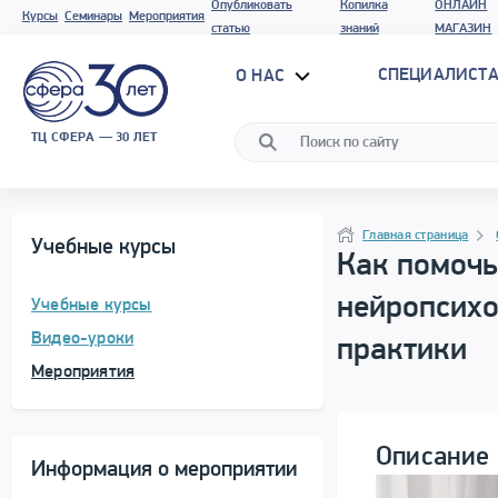
Опубликовать
Копилка
ОНЛАЙН
Курсы
Семинары
Мероприятия
статью
знаний
МАГАЗИН
СПЕЦИАЛИСТА
О НАС
ТЦ СФЕРА — 30 ЛЕТ
Программа материала
Навигация
Главная страница
Учебные курсы
Как помочь
нейропсихо
Учебные курсы
Видео-уроки
практики
Мероприятия
Описание 
Информация о мероприятии