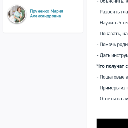
- Объяснить, 
Пруненко Мария
- Развеять гл
Александровна
- Научить 5 т
- Показать, к
- Помочь роди
- Дать инстру
Что получат 
- Пошаговые а
- Примеры из 
- Ответы на л