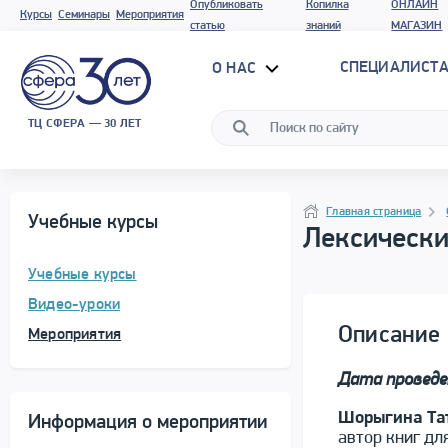
Опубликовать
Копилка
ОНЛАЙН
Курсы
Семинары
Мероприятия
статью
знаний
МАГАЗИН
СПЕЦИАЛИСТА
О НАС
ТЦ СФЕРА — 30 ЛЕТ
Программа материала
Навигация
Главная страница
Учебные курсы
Лексически
Учебные курсы
Видео-уроки
Описание 
Мероприятия
Дата проведе
Шорыгина Та
Информация о мероприятии
автор книг дл