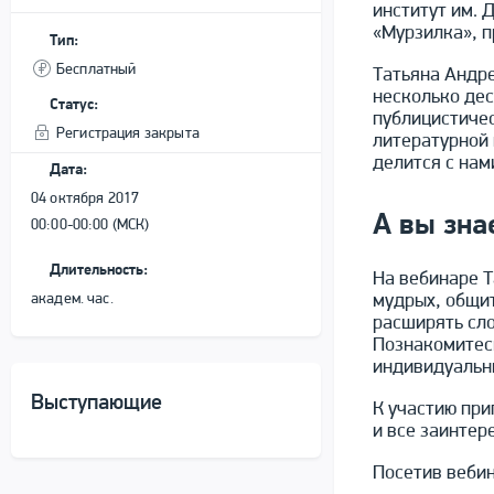
институт им. 
«Мурзилка», п
Тип:
Бесплатный
Татьяна Андре
несколько дес
Статус:
публицистичес
Регистрация закрыта
литературной 
делится с нам
Дата:
04 октября 2017
А вы зна
00:00-00:00 (МСК)
Длительность:
На вебинаре Т
мудрых, общит
академ. час.
расширять сло
Познакомитесь
индивидуальны
Выступающие
К участию при
и все заинтер
Посетив вебин