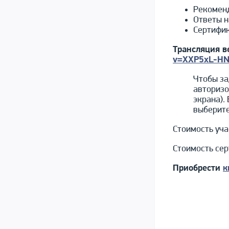
Рекоменд
Ответы н
Сертифик
Трансляция в
v=XXP5xL-H
Чтобы за
авторизо
экрана).
выберите
Стоимость уча
Стоимость сер
Приобрести
к