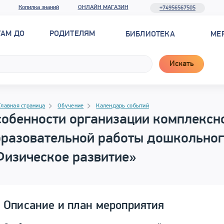
Копилка знаний
ОНЛАЙН МАГАЗИН
+74956567505
ТАМ ДО
РОДИТЕЛЯМ
БИБЛИОТЕКА
МЕ
Искать
рамма материала
гация
Главная страница
Обучение
Календарь событий
собенности организации комплексн
бразовательной работы дошкольног
Физическое развитие»
Описание и план мероприятия