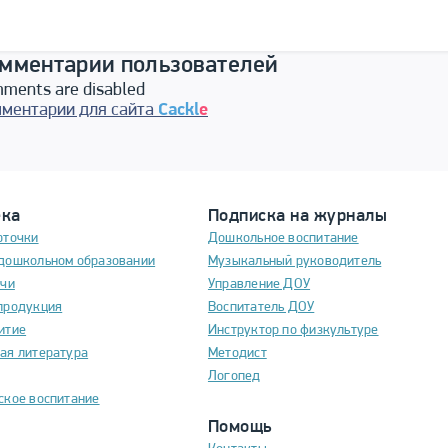
мментарии пользователей
ments are disabled
ментарии для сайта
Cackl
e
ека
Подписка на журналы
рточки
Дошкольное воспитание
дошкольном образовании
Музыкальный руководитель
ечи
Управление ДОУ
продукция
Воспитатель ДОУ
итие
Инструктор по физкультуре
ая литература
Методист
Логопед
ское воспитание
Помощь