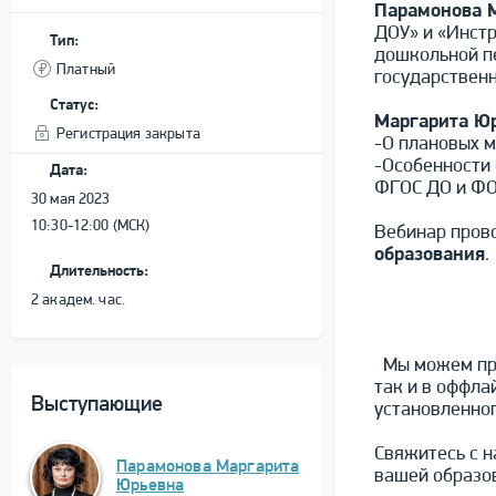
Парамонова 
ДОУ» и «Инстр
Тип:
дошкольной п
Платный
государственн
Статус:
Маргарита Ю
Регистрация закрыта
-О плановых 
-Особенности 
Дата:
ФГОС ДО и Ф
30 мая 2023
10:30-12:00 (МСК)
Вебинар пров
образования
.
Длительность:
2 академ. час.
Мы можем про
так и в оффла
Выступающие
установленног
Свяжитесь с н
Парамонова Маргарита
вашей образо
Юрьевна