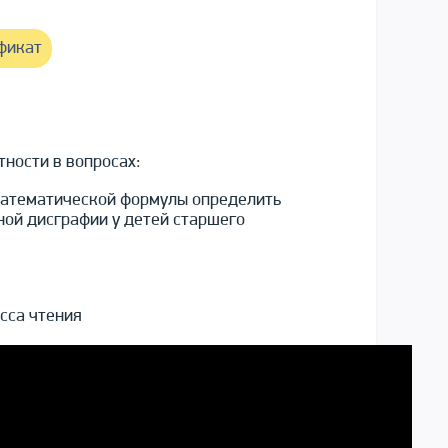
фикат
ности в вопросах:
 математической формулы определить
ной дисграфии у детей старшего
сса чтения