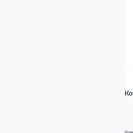
Ко
Com
Ком