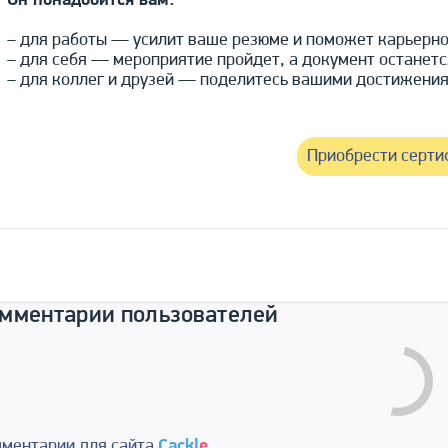
Он понадобится вам:
– для работы — усилит ваше резюме и поможет карьерно
– для себя — мероприятие пройдет, а документ останется
– для коллег и друзей — поделитесь вашими достижения
Приобрести серти
мментарии пользователей
ments are disabled
ментарии для сайта
Cackl
e