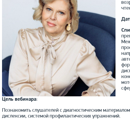
воз
чте
Дат
Спи
пре
Меж
про
нап
авт
фор
дис
кон
мот
сфе
Цель вебинара
:
Познакомить слушателей с диагностическим материалом
дислексии, системой профилактических упражнений.