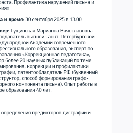
раста. Профилактика нарушений письма и
ния»
а и время
:
30 сентября 2025 в 13.00
кер
:
Гущинская Марианна Вячеславовна -
подаватель высшей Санкт-Петербургской
дународной Академии современного
фессионального образования, эксперт по
равлению «Коррекционная педагогика»,
ор более 20 научных публикаций по теме
мирования, коррекции и профилактики
графии, патентообладатель РФ (буквенный
структор, способ формирования графо-
орного компонента письма). Опыт работы в
ре образования 40 лет.
 определения предикторов дисграфии и