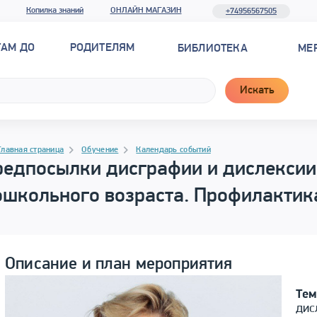
Копилка знаний
ОНЛАЙН МАГАЗИН
+74956567505
ТАМ ДО
РОДИТЕЛЯМ
БИБЛИОТЕКА
МЕ
Искать
рамма материала
гация
Главная страница
Обучение
Календарь событий
едпосылки дисграфии и дислексии 
ошкольного возраста. Профилактик
Описание и план мероприятия
Тем
дис