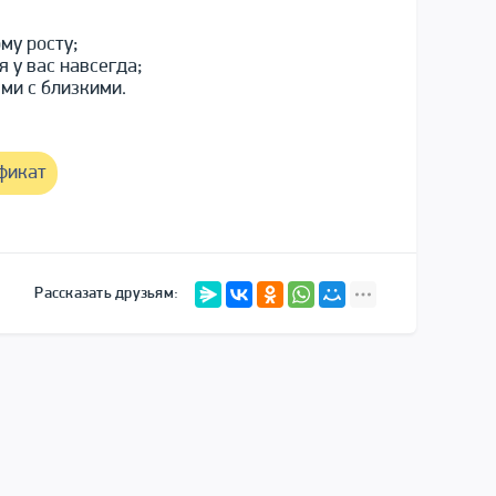
му росту;
 у вас навсегда;
ми с близкими.
фикат
Рассказать друзьям: