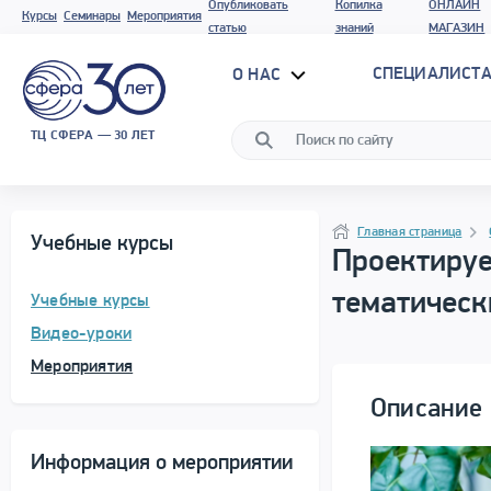
Опубликовать
Копилка
ОНЛАЙН
Курсы
Семинары
Мероприятия
статью
знаний
МАГАЗИН
СПЕЦИАЛИСТА
О НАС
ТЦ СФЕРА — 30 ЛЕТ
Программа материала
Навигация
Главная страница
Учебные курсы
Проектируе
тематическ
Учебные курсы
Видео-уроки
Мероприятия
Описание 
Информация о мероприятии