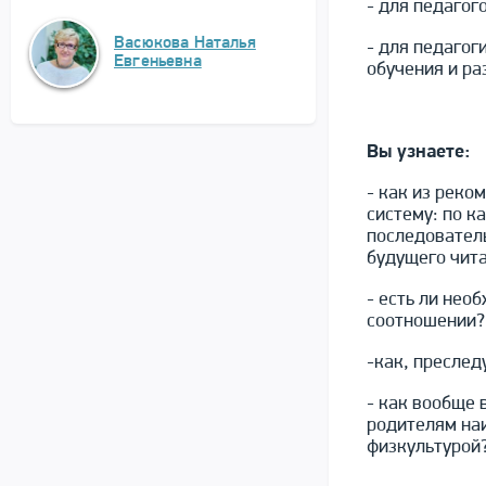
- для педаго
Васюкова Наталья
- для педагог
Евгеньевна
обучения и ра
Вы узнаете:
- как из рек
систему: по к
последовател
будущего чита
- есть ли нео
соотношении?
-как, преслед
- как вообще 
родителям наи
физкультурой