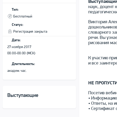
Выступающий
наук, доцент
Тип:
педагогически
Бесплатный
Виктория Алек
Статус:
дошкольников
Регистрация закрыта
словарного за
речи. Вы узна
Дата:
рисования ма
27 ноября 2017
00:00-00:00 (МСК)
К участию при
и все заинтер
Длительность:
академ. час.
НЕ ПРОПУСТИТ
Посетив веби
Выступающие
• Информацию
• Ответы, на 
• Сертификат 