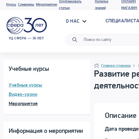
Опубликовать
Копилка
ОНЛАЙН
Курсы
Семинары
Мероприятия
статью
знаний
МАГАЗИН
СПЕЦИАЛИСТА
О НАС
ТЦ СФЕРА — 30 ЛЕТ
Программа материала
Навигация
Главная страница
Учебные курсы
Развитие р
деятельнос
Учебные курсы
Видео-уроки
Мероприятия
Описание 
Дата проведе
Информация о мероприятии