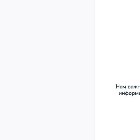
Нам важн
информа