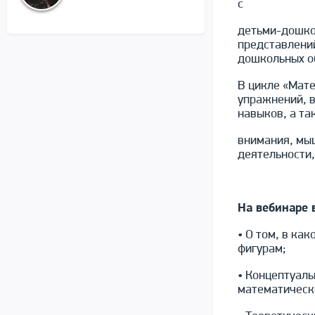
с
детьми-дошко
представлений
дошкольных о
В цикле «Мат
упражнений, в
навыков, а та
внимания, мы
деятельности,
На вебинаре 
• О том, в ка
фигурам;
• Концептуаль
математическ