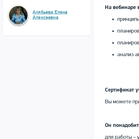
На вебинаре 
Алябьева Елена
Алексеевна
принципы
планиров
планиров
анализ а
Сертификат у
Вы можете при
Он понадобит
для работы – 