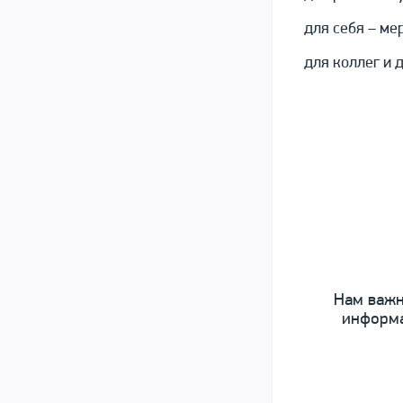
для себя – ме
для коллег и 
Нам важн
информа